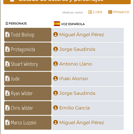
Lista
Mosaico
Mostrar como
PERSONAJE
VOZ ESPAÑOLA
Todd Bishop
Miguel Ángel Pérez
Protagonista
Jorge Saudinós
Stuart Wintory
Antonio Llano
Jude
Iñaki Alonso
Ryan Wilder
Jorge Saudinós
Chris Wilder
Emilio García
Marco Luzzini
Miguel Ángel Pérez