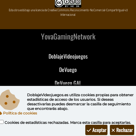
Esta obra está bajo una licencia de Creative Commons Reconocimiento-NoComercial-CompartirIgual 4.0
Internacional
YovaGamingNetwork
DoblajeVideojuegos
DeVuego
DeVuego GAL
DeVuego LATAM
DoblajeVideojuegos.es utiliza
cookies propias
para obtener
estadísticas de acceso de los usuarios. Si deseas
desactivarlas puedes
desmarcar la casilla de seguimiento
DeVuego Portugal
que encontrarás abajo.
Política de cookies
Cookies de estadísticas rechazadas. Marca esta casilla para aceptarlas.
Aceptar
Rechazar