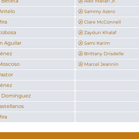
 Beteta
Alex Mallari Jr.
Antelo
Sammy Azero
ira
Clare McConnell
cobosa
Zaydun Khalaf
 Aguilar
Sami Karim
ménez
Brittany Drisdelle
Moscoso
Marcel Jeannin
Pastor
ménez
o Domínguez
astellanos
ira