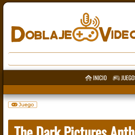
INICIO
JUEGO
Juego
The Dark Pictures Anth