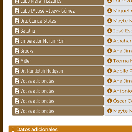
Cabo Merwin Lazarus
Lorenzo
Cabo 1.º José «Joey» Gómez
Miguel 
Dra. Clarice Stokes
Mayte M
Balathu
José Es
Emperador Naram-Sin
Abraham
Brooks
Ana Ji
Miller
Txema 
Dr. Randolph Hodgson
Adolfo 
Voces adicionales
Ana Ji
Voces adicionales
Antoni
Voces adicionales
Óscar C
Voces adicionales
Mayte M
Datos adicionales