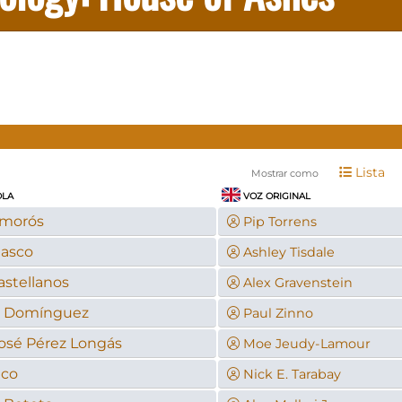
Lista
Mostrar como
OLA
VOZ ORIGINAL
Amorós
Pip Torrens
lasco
Ashley Tisdale
astellanos
Alex Gravenstein
o Domínguez
Paul Zinno
José Pérez Longás
Moe Jeudy-Lamour
eco
Nick E. Tarabay