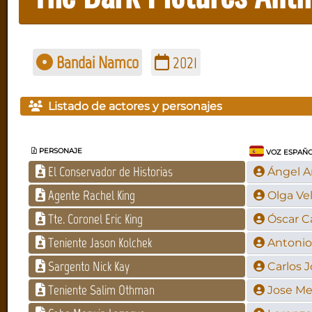
Bandai Namco
2021
Listado de actores y personajes
PERSONAJE
VOZ ESPAÑ
El Conservador de Historias
Ángel 
Agente Rachel King
Olga Ve
Tte. Coronel Eric King
Óscar C
Teniente Jason Kolchek
Antoni
Sargento Nick Kay
Carlos 
Teniente Salim Othman
Jose M