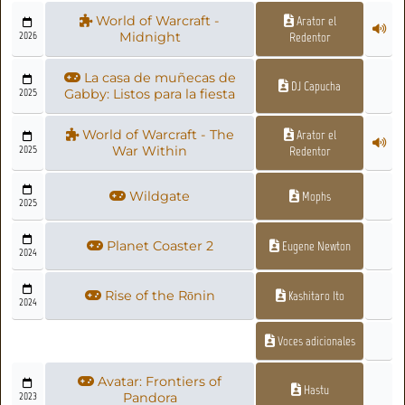
World of Warcraft -
Arator el
2026
Midnight
Redentor
La casa de muñecas de
DJ Capucha
2025
Gabby: Listos para la fiesta
World of Warcraft - The
Arator el
2025
War Within
Redentor
Wildgate
Mophs
2025
Planet Coaster 2
Eugene Newton
2024
Rise of the Rōnin
Kashitaro Ito
2024
Voces adicionales
Avatar: Frontiers of
Hastu
2023
Pandora