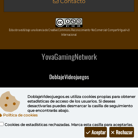
Contacto
Esta obra está bajo una licencia de Creative Commons Reconocimiento-NoComercial-CompartirIgual 4.0
Internacional
YovaGamingNetwork
DoblajeVideojuegos
DeVuego
DoblajeVideojuegos.es utiliza
cookies propias
para obtener
estadísticas de acceso de los usuarios. Si deseas
DeVuego GAL
desactivarlas puedes
desmarcar la casilla de seguimiento
que encontrarás abajo.
Política de cookies
DeVuego LATAM
Cookies de estadísticas rechazadas. Marca esta casilla para aceptarlas.
DeVuego Portugal
Aceptar
Rechazar