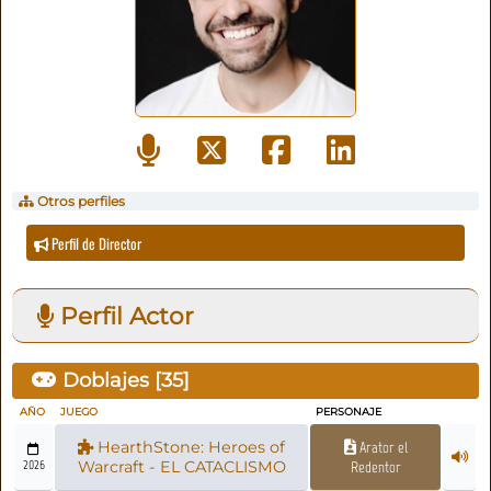
Otros perfiles
Perfil de Director
Perfil Actor
Doblajes [
35
]
AÑO
JUEGO
PERSONAJE
HearthStone: Heroes of
Arator el
2026
Warcraft - EL CATACLISMO
Redentor