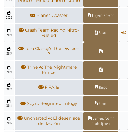
Prince - Melodía del misterio
Planet Coaster
Eugene Newton
2020
Crash Team Racing Nitro-
Spyro
2019
Fueled
Tom Clancy's The Division
2019
2
Trine 4: The Nightmare
2019
Prince
FIFA 19
Ringo
2018
Spyro Reignited Trilogy
Spyro
2018
Uncharted 4: El desenlace
Samuel "Sam"
2016
del ladrón
Drake (joven)