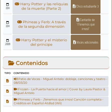
Harry Potter y las reliquias
Chico estudiante 3
2011
de la muerte (Parte 2)
Cantante de
Phineas y Ferb: A través
'¡Tenemos que
2011
de la segunda dimensión
irnos!'
Harry Potter y el misterio
Voces adicionales
2009
del príncipe
Contenidos
TIPO
CONTENIDO
Patio de Voces - Miguel Antelo: doblaje, canciones y teatro -
08/03/20
Frozen - La Puerta hacia el amor | Cover by Laura Pastor &
Miguel Antelo
Phineas y Ferb - ¡Tenemos que irnos! Canción completa -
Créditos en Español Atdlsd (Wii)