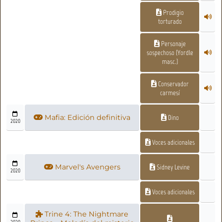
Prodigio
torturado
Personaje
sospechoso (Yordle
masc.)
Conservador
carmesí
Mafia: Edición definitiva
Dino
2020
Voces adicionales
Marvel's Avengers
Sidney Levine
2020
Voces adicionales
Trine 4: The Nightmare
2020