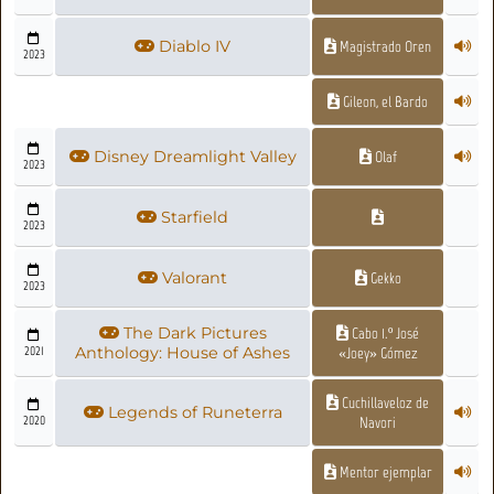
Diablo IV
Magistrado Oren
2023
Gileon, el Bardo
Disney Dreamlight Valley
Olaf
2023
Starfield
2023
Valorant
Gekko
2023
The Dark Pictures
Cabo 1.º José
2021
Anthology: House of Ashes
«Joey» Gómez
Cuchillaveloz de
Legends of Runeterra
2020
Navori
Mentor ejemplar