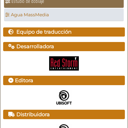
Estudio de doblaje
Agua MassMedia
Equipo de traducción
Desarrolladora
Editora
Distribuidora