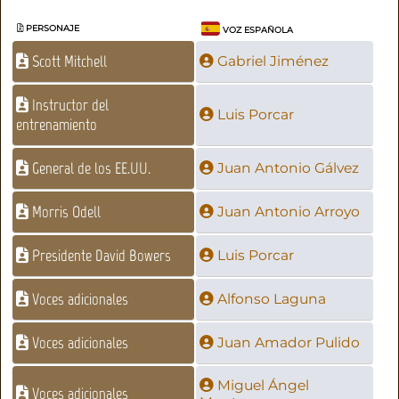
PERSONAJE
VOZ ESPAÑOLA
Scott Mitchell
Gabriel Jiménez
Instructor del
Luis Porcar
entrenamiento
General de los EE.UU.
Juan Antonio Gálvez
Morris Odell
Juan Antonio Arroyo
Presidente David Bowers
Luis Porcar
Voces adicionales
Alfonso Laguna
Voces adicionales
Juan Amador Pulido
Miguel Ángel
Voces adicionales