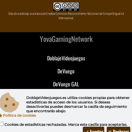
Esta obra está bajo una licencia de Creative Commons Reconocimiento-NoComercial-CompartirIgual 4.0
Internacional
YovaGamingNetwork
DoblajeVideojuegos
DeVuego
DeVuego GAL
DeVuego LATAM
DoblajeVideojuegos.es utiliza
cookies propias
para obtener
estadísticas de acceso de los usuarios. Si deseas
desactivarlas puedes
desmarcar la casilla de seguimiento
DeVuego Portugal
que encontrarás abajo.
Política de cookies
Cookies de estadísticas rechazadas. Marca esta casilla para aceptarlas.
Aceptar
Rechazar