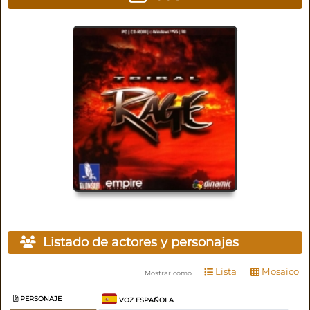
Listado de actores y personajes
Lista
Mosaico
Mostrar como
PERSONAJE
VOZ ESPAÑOLA