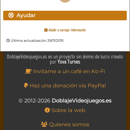
Ayudar
Añadir o corregir información
Última actualización 29/11/2015
DoblajeVideojuegos.es es un proyecto sin ánimo de lucro creado
por
Yova Turnes
Invítame a un café en Ko-Fi
Haz una donación vía PayPal
© 2012-2026
DoblajeVideojuegos.es
Sobre la web
Quienes somos