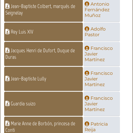
Antonio
Jean-Baptiste Colbert, marqués de
Fernández
Seignelay
Muñoz
Adolfo
Rey Luis XIV
Pastor
Francisco
Jacques Henri de Dufort, Duque de
Javier
Duras
Martínez
Francisco
Jean-Baptiste Lully
Javier
Martínez
Francisco
Guardia suizo
Javier
Martínez
Marie Anne de Borbón, princesa de
Patricia
Conti
Reija