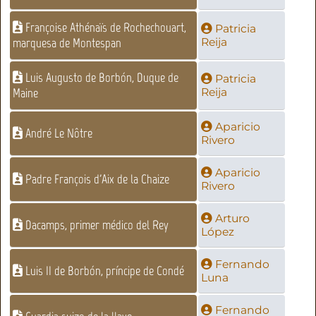
Françoise Athénaïs de Rochechouart,
Patricia
marquesa de Montespan
Reija
Luis Augusto de Borbón, Duque de
Patricia
Maine
Reija
Aparicio
André Le Nôtre
Rivero
Aparicio
Padre François d'Aix de la Chaize
Rivero
Arturo
Dacamps, primer médico del Rey
López
Fernando
Luis II de Borbón, príncipe de Condé
Luna
Fernando