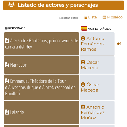
Listado de actores y personajes
Lista
Mosaico
Mostrar como
PERSONAJE
VOZ ESPAÑOLA
Antonio
Alexandre Bontemps, primer ayuda de
Fernández
cámara del Rey
Ramos
Óscar
Narrador
Maceda
Emmanuel Théodore de la Tour
Óscar
d'Auvergne, duque d'Albret, cardenal de
Maceda
Bouillon
Antonio
Lalande
Fernández
Muñoz