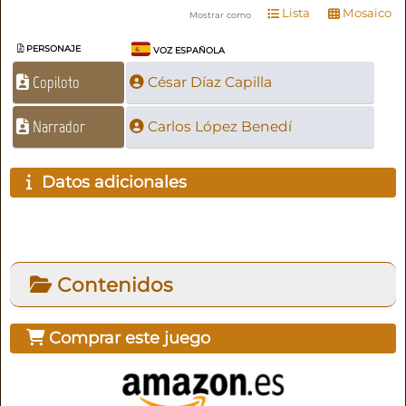
Lista
Mosaico
Mostrar como
PERSONAJE
VOZ ESPAÑOLA
Copiloto
César Díaz Capilla
Narrador
Carlos López Benedí
Datos adicionales
Contenidos
Comprar este juego