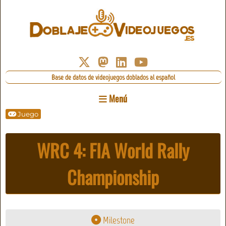
Base de datos de videojuegos doblados al español
Menú
Juego
WRC 4: FIA World Rally
Championship
Milestone