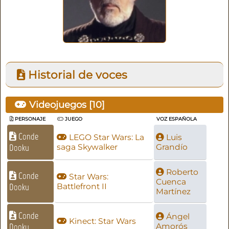
Historial de voces
Videojuegos [
10
]
PERSONAJE
JUEGO
VOZ ESPAÑOLA
Conde
LEGO Star Wars: La
Luis
Dooku
saga Skywalker
Grandío
Roberto
Conde
Star Wars:
Cuenca
Dooku
Battlefront II
Martínez
Conde
Ángel
Kinect: Star Wars
Dooku
Amorós