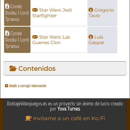
Conde
Star Wars: Jedi
Gregorio
Dooku / Lord
Starfighter
Tavío
Tyranus
Conde
Star Wars: Las
Luis
Dooku / Lord
Guerras Clon
Gaspar
Tyranus
Contenidos
Añadir o corregir información
DoblajeVideojuegos.es es un proyecto sin ánimo de lucro creado
por
Yova Turnes
Invítame a un café en Ko-Fi