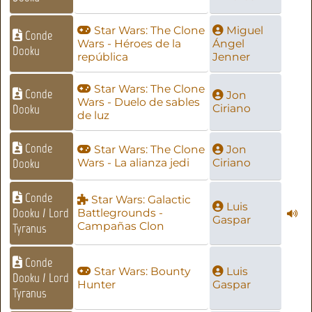
Star Wars: The Clone
Miguel
Conde
Wars - Héroes de la
Ángel
Dooku
república
Jenner
Star Wars: The Clone
Conde
Jon
Wars - Duelo de sables
Dooku
Ciriano
de luz
Conde
Star Wars: The Clone
Jon
Dooku
Wars - La alianza jedi
Ciriano
Conde
Star Wars: Galactic
Luis
Dooku / Lord
Battlegrounds -
Gaspar
Campañas Clon
Tyranus
Conde
Star Wars: Bounty
Luis
Dooku / Lord
Hunter
Gaspar
Tyranus