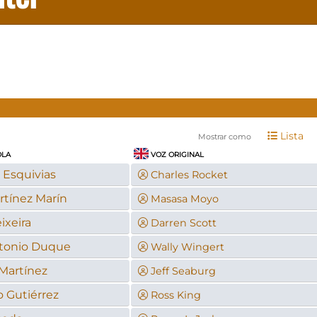
Lista
Mostrar como
OLA
VOZ ORIGINAL
 Esquivias
Charles Rocket
rtínez Marín
Masasa Moyo
ixeira
Darren Scott
tonio Duque
Wally Wingert
 Martínez
Jeff Seaburg
 Gutiérrez
Ross King