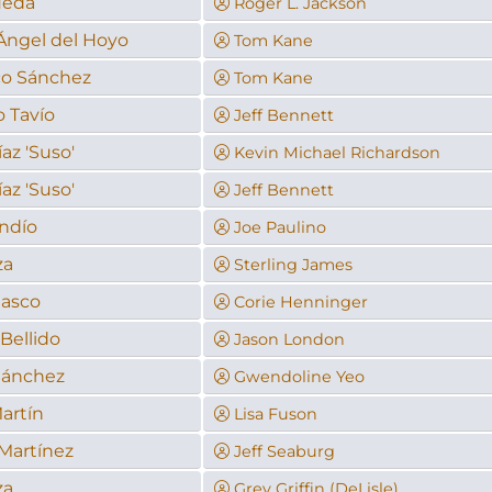
ueda
Roger L. Jackson
Ángel del Hoyo
Tom Kane
co Sánchez
Tom Kane
o Tavío
Jeff Bennett
az 'Suso'
Kevin Michael Richardson
az 'Suso'
Jeff Bennett
andío
Joe Paulino
za
Sterling James
lasco
Corie Henninger
Bellido
Jason London
Sánchez
Gwendoline Yeo
artín
Lisa Fuson
 Martínez
Jeff Seaburg
za
Grey Griffin (DeLisle)