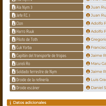
Ala Nym 3
Juan R
Jefe F.C. 1
Juan R
Clon
Adolfo 
Harro Ruuk
Adolfo 
Piloto de Toth
Gregori
Guk Yorba
Francis
Capitán del transporte de tropas
Jaime 
Loreli Ro
Maru Ga
Soldado terrestre de Nym
Jaime 
Droide de la refinería
Luis Gr
Droide escáner
Daniel 
Datos adicionales