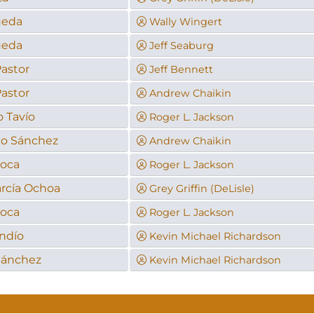
ueda
Wally Wingert
ueda
Jeff Seaburg
Pastor
Jeff Bennett
Pastor
Andrew Chaikin
o Tavío
Roger L. Jackson
co Sánchez
Andrew Chaikin
Roca
Roger L. Jackson
rcía Ochoa
Grey Griffin (DeLisle)
Roca
Roger L. Jackson
andío
Kevin Michael Richardson
Sánchez
Kevin Michael Richardson