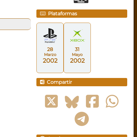
Plataformas
28
31
Marzo
Mayo
2002
2002
Compartir