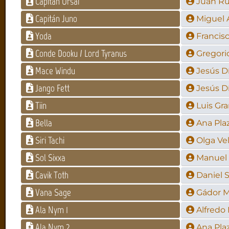
Capitán Orsai
Juan R
Capitán Juno
Miguel 
Yoda
Francis
Conde Dooku / Lord Tyranus
Gregori
Mace Windu
Jesús Dí
Jango Fett
Jesús Dí
Tiin
Luis Gr
Bella
Ana Pla
Siri Tachi
Olga Ve
Sol Sixxa
Manuel 
Cavik Toth
Daniel 
Vana Sage
Gádor M
Ala Nym 1
Alfredo
Ala Nym 2
Ana Pla