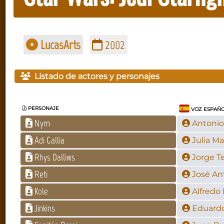
LucasArts
2002
Listado de actores y personajes
PERSONAJE
VOZ ESPAÑ
Nym
Antonio
Adi Gallia
Julia Ma
Rhys Dalliws
Jorge Te
Reti
José An
Kole
Alfredo
Jinkins
Eduardo