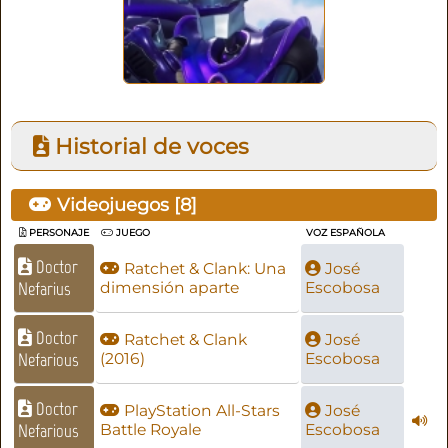
Historial de voces
Videojuegos [
8
]
PERSONAJE
JUEGO
VOZ ESPAÑOLA
Doctor
Ratchet & Clank: Una
José
Nefarius
dimensión aparte
Escobosa
Doctor
Ratchet & Clank
José
Nefarious
(2016)
Escobosa
Doctor
PlayStation All-Stars
José
Nefarious
Battle Royale
Escobosa