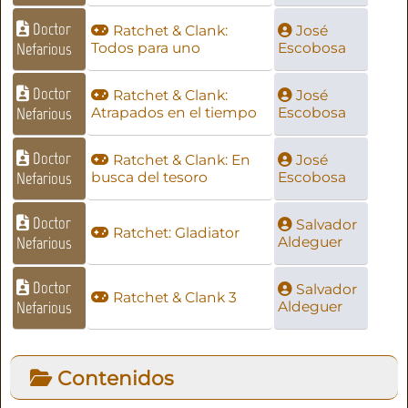
Doctor
Ratchet & Clank:
José
Nefarious
Todos para uno
Escobosa
Doctor
Ratchet & Clank:
José
Nefarious
Atrapados en el tiempo
Escobosa
Doctor
Ratchet & Clank: En
José
Nefarious
busca del tesoro
Escobosa
Doctor
Salvador
Ratchet: Gladiator
Nefarious
Aldeguer
Doctor
Salvador
Ratchet & Clank 3
Nefarious
Aldeguer
Contenidos