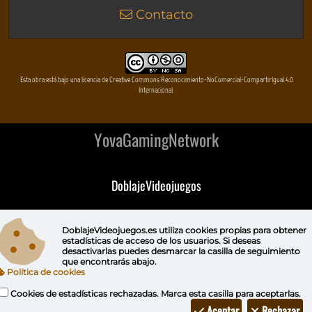
Contacto
Esta obra está bajo una licencia de Creative Commons Reconocimiento-NoComercial-CompartirIgual 4.0
Internacional
YovaGamingNetwork
DoblajeVideojuegos
DeVuego
DoblajeVideojuegos.es utiliza
cookies propias
para obtener
estadísticas de acceso de los usuarios. Si deseas
DeVuego GAL
desactivarlas puedes
desmarcar la casilla de seguimiento
que encontrarás abajo.
Política de cookies
DeVuego LATAM
Cookies de estadísticas rechazadas. Marca esta casilla para aceptarlas.
DeVuego Portugal
Aceptar
Rechazar