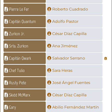
Pierre Le Fer
Roberto Cuadrado
Capitán Quantum
Adolfo Pastor
Zurkon Jr.
César Díaz Capilla
Srta. Zurkon
Ana Jiménez
Capitán Qwark
Salvador Serrano
Chef Tulio
Sara Heras
Rusty Pete
José Ángel Fuentes
Skidd McMarx
César Díaz Capilla
Gary
Abilio Fernández Martín