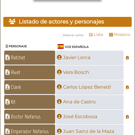
Listado de actores y personajes
Lista
Mosaico
Mostrar como
PERSONAJE
VOZ ESPAÑOLA
Ratchet
Javier Lorca
Rivet
Vera Bosch
Clank
Carlos López Benedí
Kit
Ana de Castro
Doctor Nefarius
José Escobosa
Emperador Nefarius
Juan Sainz de la Maza