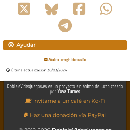
Ayudar
Añadir o corregir información
Última actualización 30/03/2024
DoblajeVideojuegos.es es un proyecto sin ánimo de lucro creado
por
Yova Turnes
Invítame a un café en Ko-Fi
Haz una donación vía PayPal