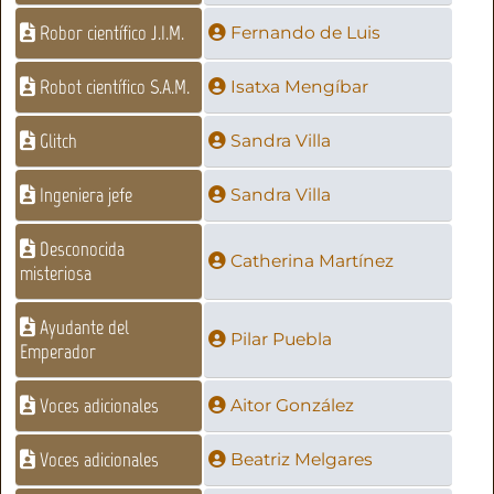
Robor científico J.I.M.
Fernando de Luis
Robot científico S.A.M.
Isatxa Mengíbar
Glitch
Sandra Villa
Ingeniera jefe
Sandra Villa
Desconocida
Catherina Martínez
misteriosa
Ayudante del
Pilar Puebla
Emperador
Voces adicionales
Aitor González
Voces adicionales
Beatriz Melgares