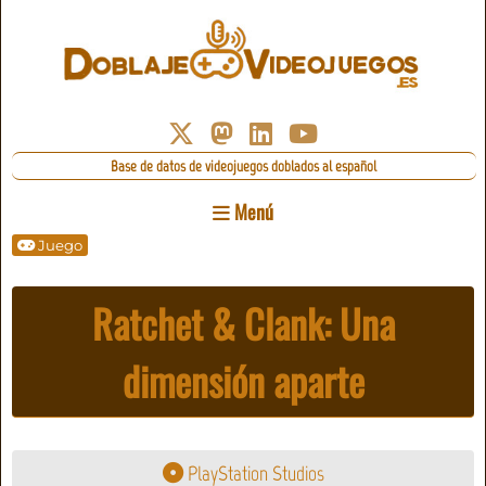
Base de datos de videojuegos doblados al español
Menú
Juego
Ratchet & Clank: Una
dimensión aparte
PlayStation Studios