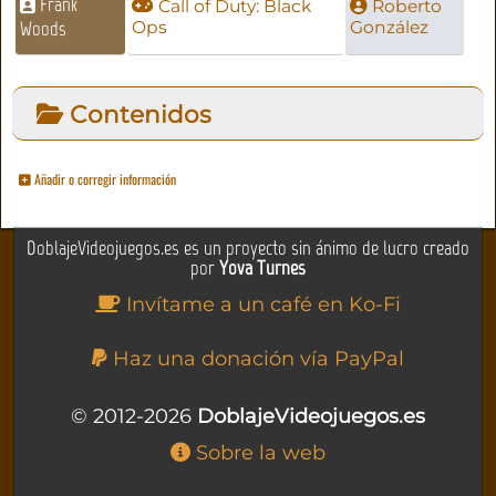
Frank
Call of Duty: Black
Roberto
Woods
Ops
González
Contenidos
Añadir o corregir información
DoblajeVideojuegos.es es un proyecto sin ánimo de lucro creado
por
Yova Turnes
Invítame a un café en Ko-Fi
Haz una donación vía PayPal
© 2012-2026
DoblajeVideojuegos.es
Sobre la web