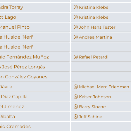
ndra Torray
Kristina Klebe
t Lago
Kristina Klebe
Manuel Pinto
John Hans Tester
a Hualde 'Neri'
Andrea Martina
a Hualde 'Neri'
nio Fernández Muñoz
Rafael Petardi
s José Pérez Longás
n González Goyanes
ávila
Michael Marc Friedman
 Díaz Capilla
Kaiser Johnson
el Jiménez
Barry Sloane
Ribalta
Jeff Schine
nio Cremades