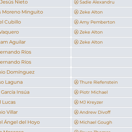
 Jesús Nieto
Sadie Alexandru
s Moreno Minguito
Zeke Alton
l Cubillo
Amy Pemberton
Vaquero
Zeke Alton
am Aguilar
Zeke Alton
Fernando Ríos
Fernando Ríos
nio Domínguez
so Laguna
Thure Riefenstein
 García Insúa
Piotr Michael
l Lucas
MJ Kreyzer
o Villar
Andrew Divoff
l Ángel del Hoyo
Michael Gough