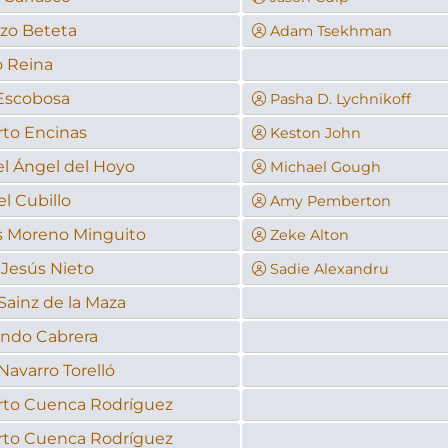
zo Beteta
Adam Tsekhman
o Reina
Escobosa
Pasha D. Lychnikoff
to Encinas
Keston John
l Ángel del Hoyo
Michael Gough
l Cubillo
Amy Pemberton
s Moreno Minguito
Zeke Alton
 Jesús Nieto
Sadie Alexandru
Sainz de la Maza
ndo Cabrera
Navarro Torelló
to Cuenca Rodríguez
to Cuenca Rodríguez