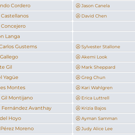
ndo Cordero
Jason Canela
 Castellanos
David Chen
 Concejero
n Langa
Carlos Gustems
Sylvester Stallone
Gallego
Akemi Look
te Gil
Mark Sheppard
l Yagüe
Greg Chun
des Montes
Kari Wahlgren
 Gil Montijano
Erica Luttrell
l Fernández Avanthay
Krizia Bajos
 del Hoyo
Ayman Samman
 Pérez Moreno
Judy Alice Lee