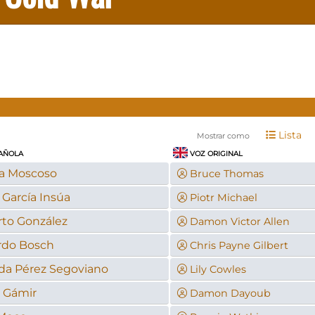
Lista
Mostrar como
AÑOLA
VOZ ORIGINAL
a Moscoso
Bruce Thomas
 García Insúa
Piotr Michael
to González
Damon Victor Allen
rdo Bosch
Chris Payne Gilbert
da Pérez Segoviano
Lily Cowles
r Gámir
Damon Dayoub