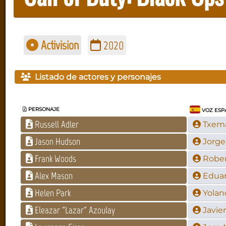
Activision
2020
Listado de actores y personajes
PERSONAJE
VOZ ESP
Russell Adler
Txem
Jason Hudson
Jorge
Frank Woods
Rober
Alex Mason
Edua
Helen Park
Yolan
Eleazar "Lazar" Azoulay
Javie