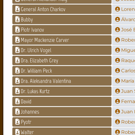
General Anton Charkov
Loren
Bubby
Álvar
Piotr Ivanov
José 
Mayor Mackenzie Carver
Rober
Dr. Ulrich Vogel
Migue
Dra. Elizabeth Grey
Raque
Dr. William Peck
Carlo
Dra. Aleksandra Valentina
María
Dr. Lukas Kurtz
Juan 
David
Ferna
Johannes
Juan 
Pyotr
Rober
Walter
Rober