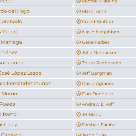
 Meco
Reggie Watkins
do del Hoyo
Mark Ivanir
Coronado
Creed Bratton
s Ysbert
Navid Negahban
 Maniega
Gene Farber
Jiménez
Julie Nathanson
so Laguna
Thure Riefenstein
José López Lespe
Jeff Bergman
nio Fernández Muñoz
David Agranov
l Morón
Dan Donohue
 Rueda
Andrew Divoff
o Pastor
JB Blanc
r Garay
Farshad Farahat
 Carrasco
Jason Culp