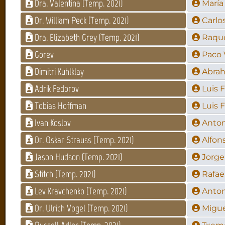
Dra. Valentina (Temp. 2021)
María
Dr. William Peck (Temp. 2021)
Carlo
Dra. Elizabeth Grey (Temp. 2021)
Raque
Gorev
Paco 
Dimitri Kuhlklay
Abrah
Adrik Fedorov
Luis 
Tobias Hoffman
Luis 
Ivan Koslov
Anto
Dr. Oskar Strauss (Temp. 2021)
Alfon
Jason Hudson (Temp. 2021)
Jorge
Stitch (Temp. 2021)
Rafae
Lev Kravchenko (Temp. 2021)
Antoni
Dr. Ulrich Vogel (Temp. 2021)
Migue