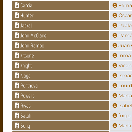
Garcia
Ferna
Hunter
Óscar
Jackal
Pablo
John McClane
Ramó
John Rambo
Juan 
Kitsune
Inma 
Knight
Vicen
Naga
Ismae
Portnova
Lour
Powers
Marta
Rivas
Isabe
Salah
Íñigo
Song
María