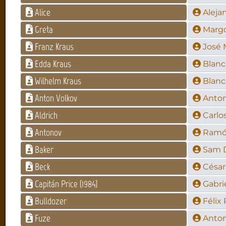
Alice
Aleja
Greta
Margo
Franz Kraus
José 
Edda Kraus
Blanc
Wilhelm Kraus
Blanc
Anton Volkov
Anto
Aldrich
Carlo
Antonov
Ramó
Baker
Sam D
Beck
César
Capitán Price (1984)
Gabri
Bulldozer
Félix 
Fuze
Anto