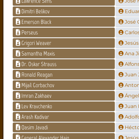
Lawrence Sims
Jose
Dimitri Belikov
Eduar
Emerson Black
José 
Perseus
Carlo
Grigori Weaver
Jesús
Samantha Maxis
Ana 
Dr. Oskar Strauss
Alfon
Ronald Reagan
Juan 
Mijaíl Gorbachov
Anto
Imran Zakhaev
Ánge
Lev Kravchenko
Juan
Arash Kadivar
Adolf
Qasim Javadi
Hécto
General Alexander Haig
Jesús