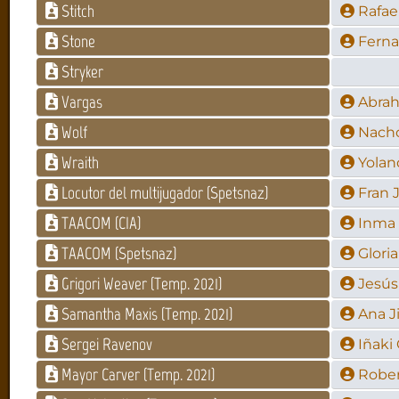
Stitch
Rafae
Stone
Ferna
Stryker
Vargas
Abrah
Wolf
Nacho
Wraith
Yolan
Locutor del multijugador (Spetsnaz)
Fran 
TAACOM (CIA)
Inma 
TAACOM (Spetsnaz)
Glori
Grigori Weaver (Temp. 2021)
Jesús
Samantha Maxis (Temp. 2021)
Ana 
Sergei Ravenov
Iñaki
Mayor Carver (Temp. 2021)
Rober