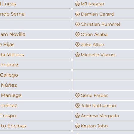
l Lucas
MJ Kreyzer
ndo Serna
Damien Gerard
Christian Rummel
am Novillo
Orion Acaba
 Hijas
Zeke Alton
da Mateos
Michelle Viscusi
Jiménez
Gallego
a Núñez
 Maniega
Gene Farber
Jiménez
Julie Nathanson
 Crespo
Andrew Morgado
to Encinas
Keston John