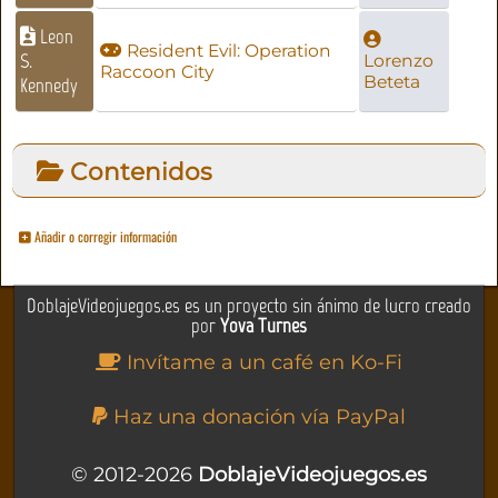
Leon
Resident Evil: Operation
S.
Lorenzo
Raccoon City
Beteta
Kennedy
Contenidos
Añadir o corregir información
DoblajeVideojuegos.es es un proyecto sin ánimo de lucro creado
por
Yova Turnes
Invítame a un café en Ko-Fi
Haz una donación vía PayPal
© 2012-2026
DoblajeVideojuegos.es