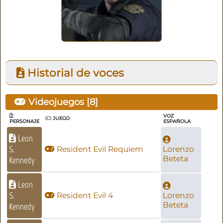
Historial de voces
Videojuegos [
8
]
VOZ
JUEGO
PERSONAJE
ESPAÑOLA
Leon
S.
Resident Evil Requiem
Lorenzo
Beteta
Kennedy
Leon
S.
Resident Evil 4
Lorenzo
Beteta
Kennedy