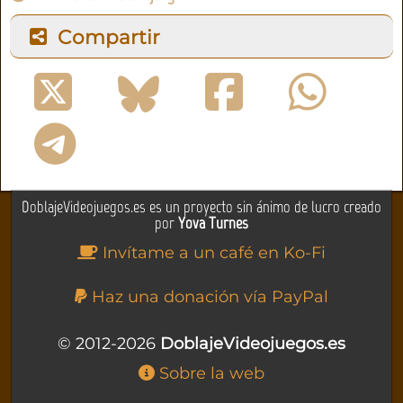
Compartir
DoblajeVideojuegos.es es un proyecto sin ánimo de lucro creado
por
Yova Turnes
Invítame a un café en Ko-Fi
Haz una donación vía PayPal
© 2012-2026
DoblajeVideojuegos.es
Sobre la web