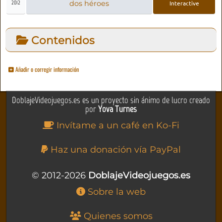
2012
dos héroes
Interactive
Contenidos
Añadir o corregir información
DoblajeVideojuegos.es es un proyecto sin ánimo de lucro creado
por
Yova Turnes
Invítame a un café en Ko-Fi
Haz una donación vía PayPal
© 2012-2026
DoblajeVideojuegos.es
Sobre la web
Quienes somos