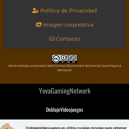
Política de Privacidad
Imagen corporativa
Contacto
Esta obra está bajo una licencia de Creative Commons Reconocimiento-NoComercial-CompartirIgual 4.0
Internacional
YovaGamingNetwork
DoblajeVideojuegos
DeVuego
DoblajeVideojuegos.es utiliza
cookies propias
para obtener