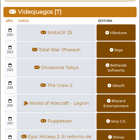
Videojuegos [
7
]
AÑO
JUEGO
EDITORA
MotoGP 25
Milestone
2025
Total War: Pharaoh
Sega
2023
Bethesda
Ghostwire Tokyo
2022
Softworks
The Crew 2
Ubisoft
2018
Blizzard
World of Warcraft - Legion
2016
Entertainment
Puppeteer
Sony C.E.
2013
Epic Mickey 2: El retorno de
Disney