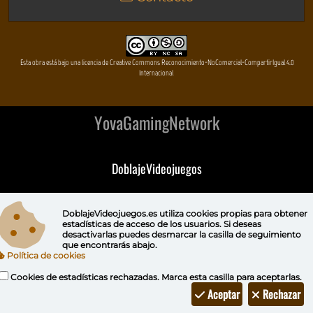
Esta obra está bajo una licencia de Creative Commons Reconocimiento-NoComercial-CompartirIgual 4.0
Internacional
YovaGamingNetwork
DoblajeVideojuegos
DeVuego
DoblajeVideojuegos.es utiliza
cookies propias
para obtener
estadísticas de acceso de los usuarios. Si deseas
DeVuego GAL
desactivarlas puedes
desmarcar la casilla de seguimiento
que encontrarás abajo.
Política de cookies
DeVuego LATAM
Cookies de estadísticas rechazadas. Marca esta casilla para aceptarlas.
DeVuego Portugal
Aceptar
Rechazar