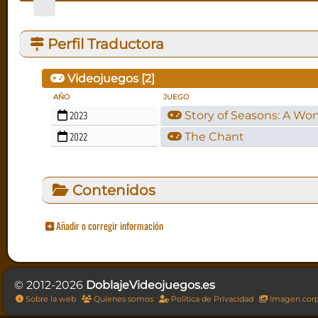
Perfil Traductora
Videojuegos [
2
]
AÑO
JUEGO
2023
Story of Seasons: A Won
2022
The Chant
Contenidos
Añadir o corregir información
© 2012-2026
DoblajeVideojuegos.es
Sobre la web
Quienes somos
Política de Privacidad
Imagen corp