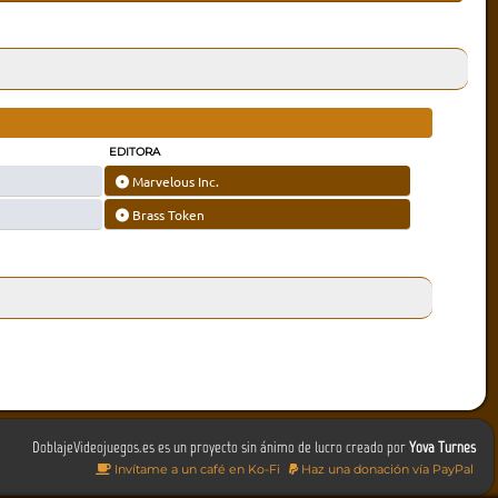
EDITORA
Marvelous Inc.
Brass Token
DoblajeVideojuegos.es es un proyecto sin ánimo de lucro creado por
Yova Turnes
Invítame a un café en Ko-Fi
Haz una donación vía PayPal