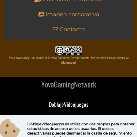
Imagen corporativa
Contacto
Esta obra está bajo una licencia de Creative Commons Reconocimiento-NoComercial-CompartirIgual 4.0
Internacional
YovaGamingNetwork
DoblajeVideojuegos
DeVuego
DoblajeVideojuegos.es utiliza
cookies propias
para obtener
estadísticas de acceso de los usuarios. Si deseas
DeVuego GAL
desactivarlas puedes
desmarcar la casilla de seguimiento