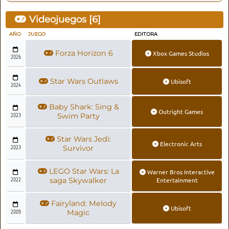
Videojuegos [
6
]
AÑO
JUEGO
EDITORA
Forza Horizon 6
Xbox Games Studios
2026
Star Wars Outlaws
Ubisoft
2024
Baby Shark: Sing &
Outright Games
2023
Swim Party
Star Wars Jedi:
Electronic Arts
2023
Survivor
LEGO Star Wars: La
Warner Bros Interactive
2022
saga Skywalker
Entertainment
Fairyland: Melody
Ubisoft
2009
Magic