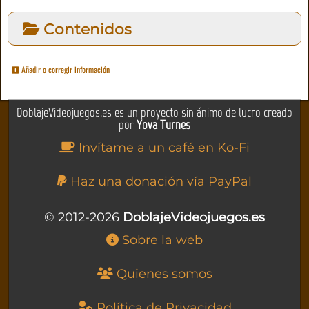
Contenidos
Añadir o corregir información
DoblajeVideojuegos.es es un proyecto sin ánimo de lucro creado
por
Yova Turnes
Invítame a un café en Ko-Fi
Haz una donación vía PayPal
© 2012-2026
DoblajeVideojuegos.es
Sobre la web
Quienes somos
Política de Privacidad