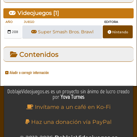
Videojuegos [
1
]
AÑO
JUEGO
EDITORA
Super Smash Bros. Brawl
Nintendo
2008
Contenidos
Añadir o corregir información
DoblajeVideojuegos.es es un proyecto sin ánimo de lucro creado
por
Yova Turnes
Invítame a un café en Ko-Fi
Haz una donación vía PayPal