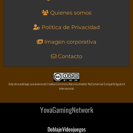
Quienes somos
Política de Privacidad
Imagen corporativa
Contacto
Esta obra está bajo una licencia de Creative Commons Reconocimiento-NoComercial-CompartirIgual 4.0
Internacional
YovaGamingNetwork
DoblajeVideojuegos