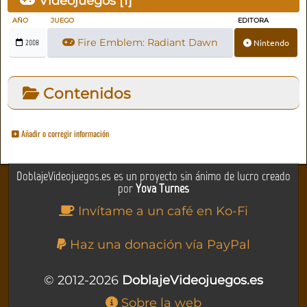
Videojuegos [
1
]
AÑO
JUEGO
EDITORA
Fire Emblem: Radiant Dawn
Nintendo
2008
Contenidos
Añadir o corregir información
DoblajeVideojuegos.es es un proyecto sin ánimo de lucro creado
por
Yova Turnes
Invítame a un café en Ko-Fi
Haz una donación vía PayPal
© 2012-2026
DoblajeVideojuegos.es
Sobre la web