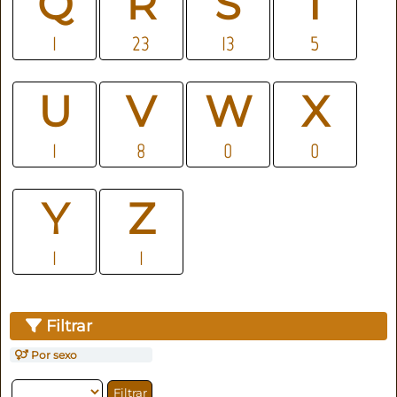
Q
R
S
T
1
23
13
5
U
V
W
X
1
8
0
0
Y
Z
1
1
Filtrar
Por sexo