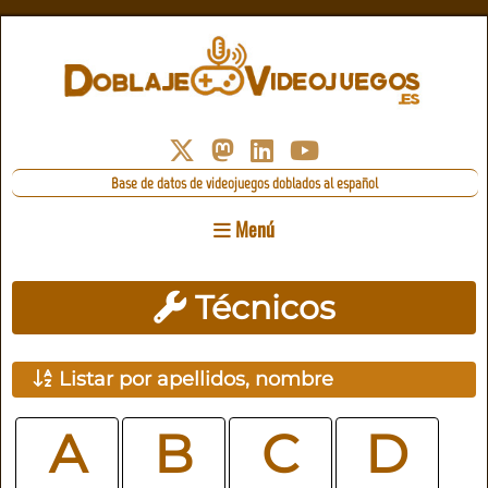
Base de datos de videojuegos doblados al español
Menú
Técnicos
Listar por apellidos, nombre
A
B
C
D