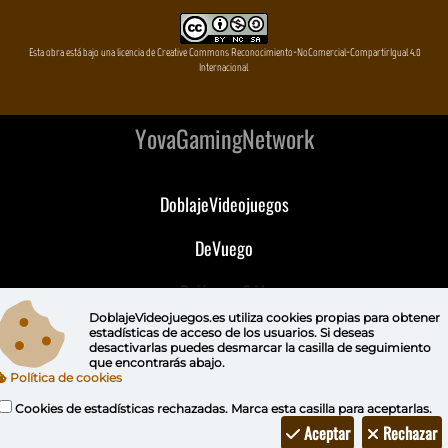
Esta obra está bajo una licencia de Creative Commons Reconocimiento-NoComercial-CompartirIgual 4.0
Internacional
YovaGamingNetwork
DoblajeVideojuegos
DeVuego
DeVuego GAL
DoblajeVideojuegos.es utiliza
cookies propias
para obtener
DeVuego LATAM
estadísticas de acceso de los usuarios. Si deseas
desactivarlas puedes
desmarcar la casilla de seguimiento
que encontrarás abajo.
DeVuego Portugal
Política de cookies
Cookies de estadísticas rechazadas. Marca esta casilla para aceptarlas.
Aceptar
Rechazar