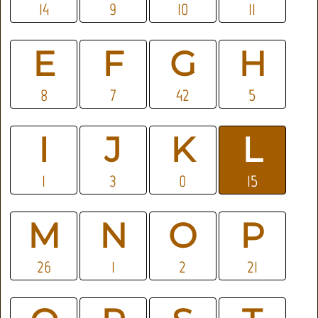
14
9
10
11
E
F
G
H
8
7
42
5
I
J
K
L
1
3
0
15
M
N
O
P
26
1
2
21