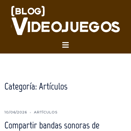
Saltar
al
contenido
Alternar
menú
Categoría:
Artículos
10/06/2026
ARTÍCULOS
Compartir bandas sonoras de