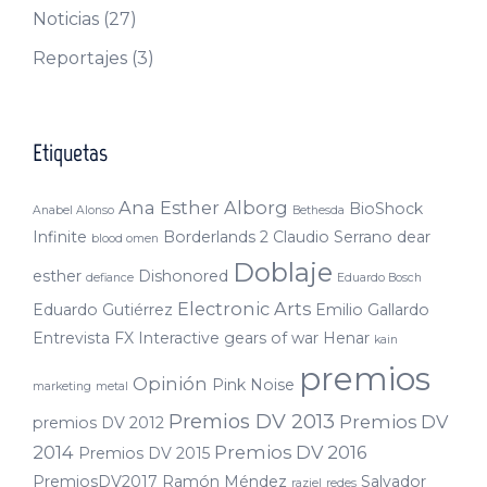
Noticias
(27)
Reportajes
(3)
Etiquetas
Ana Esther Alborg
BioShock
Anabel Alonso
Bethesda
Infinite
Borderlands 2
Claudio Serrano
dear
blood omen
Doblaje
esther
Dishonored
defiance
Eduardo Bosch
Electronic Arts
Eduardo Gutiérrez
Emilio Gallardo
Entrevista
FX Interactive
gears of war
Henar
kain
premios
Opinión
Pink Noise
marketing
metal
Premios DV 2013
Premios DV
premios DV 2012
2014
Premios DV 2016
Premios DV 2015
PremiosDV2017
Ramón Méndez
Salvador
raziel
redes