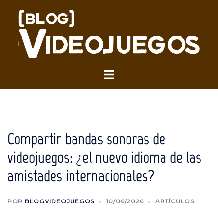
Saltar
al
contenido
Alternar
menú
Compartir bandas sonoras de
videojuegos: ¿el nuevo idioma de las
amistades internacionales?
POR
BLOGVIDEOJUEGOS
10/06/2026
ARTÍCULOS