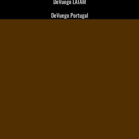
DeVuego LATAM
DeVuego Portugal