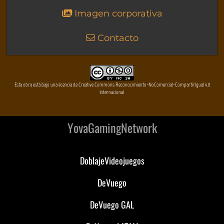
Imagen corporativa
Contacto
Esta obra está bajo una licencia de Creative Commons Reconocimiento-NoComercial-CompartirIgual 4.0
Internacional
YovaGamingNetwork
DoblajeVideojuegos
DeVuego
DeVuego GAL