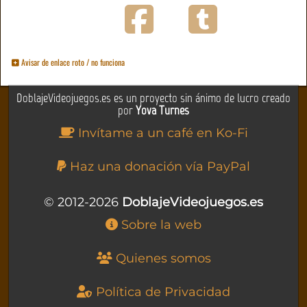
Avisar de enlace roto / no funciona
DoblajeVideojuegos.es es un proyecto sin ánimo de lucro creado
por
Yova Turnes
Invítame a un café en Ko-Fi
Haz una donación vía PayPal
© 2012-2026
DoblajeVideojuegos.es
Sobre la web
Quienes somos
Política de Privacidad