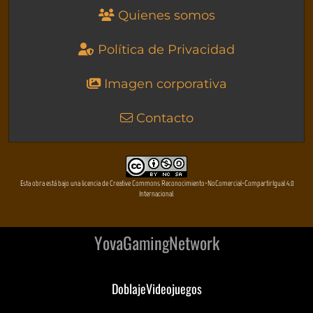
Quienes somos
Política de Privacidad
Imagen corporativa
Contacto
Esta obra está bajo una licencia de Creative Commons Reconocimiento-NoComercial-CompartirIgual 4.0
Internacional
YovaGamingNetwork
DoblajeVideojuegos