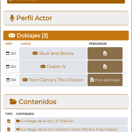
Perfil Actor
Doblajes [
3
]
AÑO
JUEGO
PERSONAJE
Skull and Bones
2024
Diablo IV
2023
Tom Clancy's The Division
Voces adicionales
2016
Contenidos
TIPO
CONTENIDO
La Magia de la Voz | 5ª Edición
La Magia de la Voz. Directo Carlos Moreno Palomeque