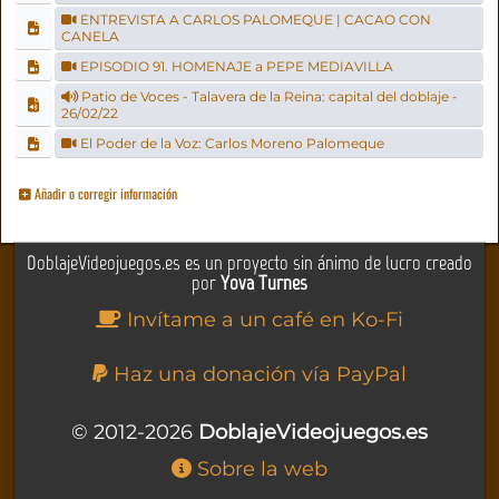
ENTREVISTA A CARLOS PALOMEQUE | CACAO CON
CANELA
EPISODIO 91. HOMENAJE a PEPE MEDIAVILLA
Patio de Voces - Talavera de la Reina: capital del doblaje -
26/02/22
El Poder de la Voz: Carlos Moreno Palomeque
Añadir o corregir información
DoblajeVideojuegos.es es un proyecto sin ánimo de lucro creado
por
Yova Turnes
Invítame a un café en Ko-Fi
Haz una donación vía PayPal
© 2012-2026
DoblajeVideojuegos.es
Sobre la web