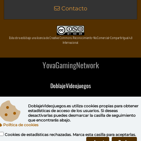
Contacto
Esta obra está bajo una licencia de Creative Commons Reconocimiento-NoComercial-CompartirIgual 4.0
Internacional
YovaGamingNetwork
DoblajeVideojuegos
DeVuego
DoblajeVideojuegos.es utiliza
cookies propias
para obtener
estadísticas de acceso de los usuarios. Si deseas
DeVuego GAL
desactivarlas puedes
desmarcar la casilla de seguimiento
que encontrarás abajo.
Política de cookies
DeVuego LATAM
Cookies de estadísticas rechazadas. Marca esta casilla para aceptarlas.