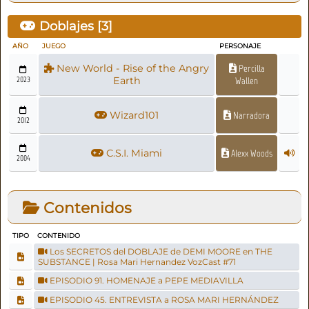
Doblajes [
3
]
AÑO
JUEGO
PERSONAJE
New World - Rise of the Angry
Percilla
2023
Earth
Wallen
Wizard101
Narradora
2012
C.S.I. Miami
Alexx Woods
2004
Contenidos
TIPO
CONTENIDO
Los SECRETOS del DOBLAJE de DEMI MOORE en THE
SUBSTANCE | Rosa Mari Hernandez VozCast #71
EPISODIO 91. HOMENAJE a PEPE MEDIAVILLA
EPISODIO 45. ENTREVISTA a ROSA MARI HERNÁNDEZ