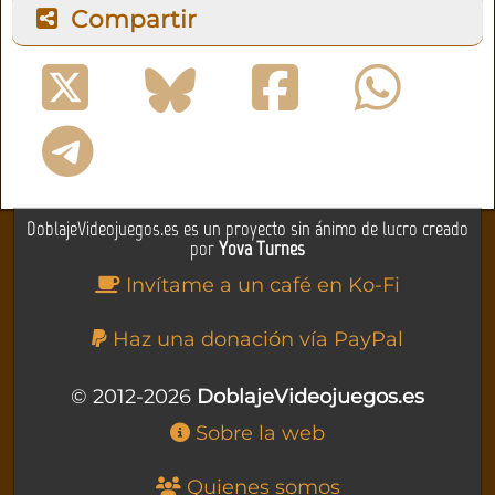
Compartir
DoblajeVideojuegos.es es un proyecto sin ánimo de lucro creado
por
Yova Turnes
Invítame a un café en Ko-Fi
Haz una donación vía PayPal
© 2012-2026
DoblajeVideojuegos.es
Sobre la web
Quienes somos