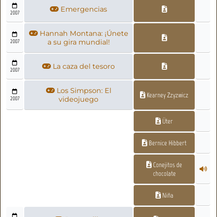
Emergencias
2007
Hannah Montana: ¡Únete
2007
a su gira mundial!
La caza del tesoro
2007
Los Simpson: El
Kearney Zzyzwicz
2007
videojuego
Üter
Bernice Hibbert
Conejitos de
chocolate
Niña