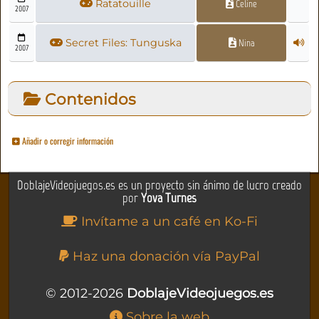
Ratatouille
Celine
2007
Secret Files: Tunguska
Nina
2007
Contenidos
Añadir o corregir información
DoblajeVideojuegos.es es un proyecto sin ánimo de lucro creado
por
Yova Turnes
Invítame a un café en Ko-Fi
Haz una donación vía PayPal
© 2012-2026
DoblajeVideojuegos.es
Sobre la web