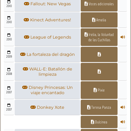
Fallout: New Vegas
Voces adicionales
2010
Kinect Adventures!
Amelia
2010
Irelia, la Voluntad
League of Legends
2010
de las Cuchillas
La fortaleza del dragón
2009
WALL-E: Batallón de
2008
limpieza
Disney Princesas: Un
Pixie
2007
viaje encantado
Donkey Xote
Teresa Panza
2007
Dulcinea