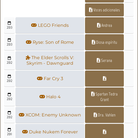
Voces adicionales
LEGO Friends
Andrea
2013
Ryse: Son of Rome
Diosa espíritu
2013
The Elder Scrolls V:
Serana
2012
Skyrim - Dawnguard
Far Cry 3
2012
Spartan Tedra
Halo 4
2012
Grant
XCOM: Enemy Unknown
Dra. Vahlen
2012
Duke Nukem Forever
2011