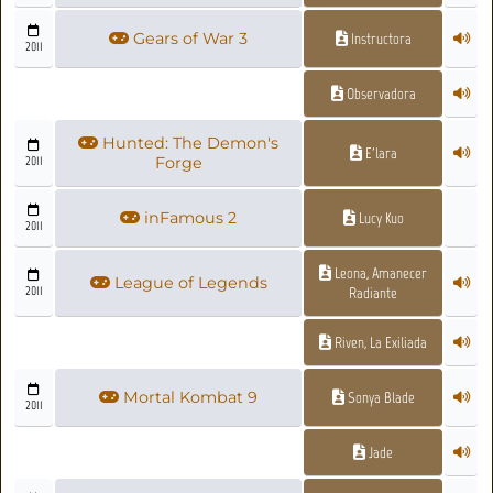
Gears of War 3
Instructora
2011
Observadora
Hunted: The Demon's
E'lara
2011
Forge
inFamous 2
Lucy Kuo
2011
Leona, Amanecer
League of Legends
2011
Radiante
Riven, La Exiliada
Mortal Kombat 9
Sonya Blade
2011
Jade