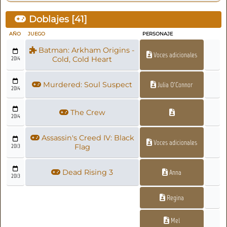
Doblajes [
41
]
AÑO
JUEGO
PERSONAJE
Batman: Arkham Origins -
Voces adicionales
2014
Cold, Cold Heart
Murdered: Soul Suspect
Julia O'Connor
2014
The Crew
2014
Assassin's Creed IV: Black
Voces adicionales
2013
Flag
Dead Rising 3
Anna
2013
Regina
Mel