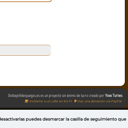
DoblajeVideojuegos.es es un proyecto sin ánimo de lucro creado por
Yova Turnes
Invítame a un café en Ko-Fi
Haz una donación vía PayPal
 desactivarlas puedes
desmarcar la casilla de seguimiento
que