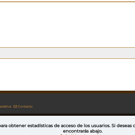
orativa
Contacto
ara obtener estadísticas de acceso de los usuarios. Si deseas
encontrarás abajo.
Esta obra está bajo una licencia de Creative Commons Reconocimiento-NoComercial-CompartirIgual 4.0 Internacional