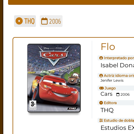
THQ
2006
Flo
Interpretado por
Isabel Don
Actriz idioma ori
Jenifer Lewis
Juego
Cars
2006
Editora
THQ
Estudio de dobla
Estudios E