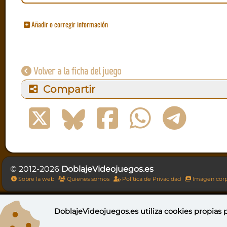
Añadir o corregir información
Volver a la ficha del juego
Compartir
© 2012-2026
DoblajeVideojuegos.es
Sobre la web
Quienes somos
Política de Privacidad
Imagen corp
DoblajeVideojuegos.es utiliza
cookies propias
p