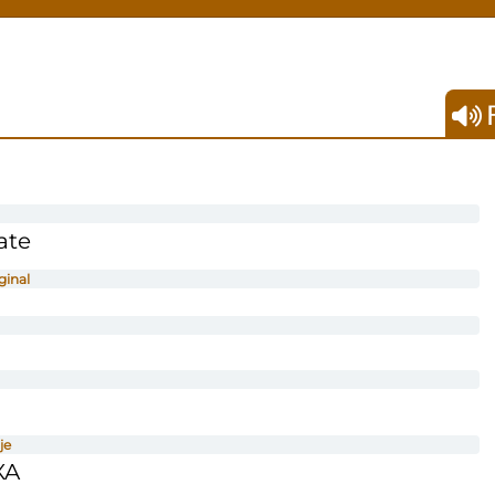
F
ate
ginal
je
XA