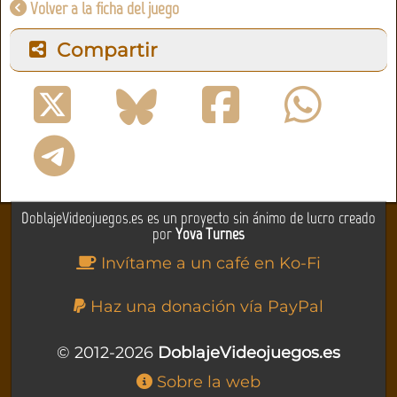
Volver a la ficha del juego
Compartir
DoblajeVideojuegos.es es un proyecto sin ánimo de lucro creado
por
Yova Turnes
Invítame a un café en Ko-Fi
Haz una donación vía PayPal
© 2012-2026
DoblajeVideojuegos.es
Sobre la web