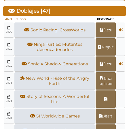
Doblajes [
47
]
AÑO
JUEGO
PERSONAJE
Sonic Racing: CrossWorlds
Blaze
2025
Ninja Turtles: Mutantes
Wingnut
2024
desencadenados
Sonic X Shadow Generations
Blaze
2024
New World - Rise of the Angry
Ghazi
2023
Earth
Laghmani
Story of Seasons: A Wonderful
2023
Life
51 Worldwide Games
Albert
2020