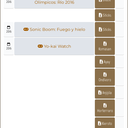
2016
Olímpicos: Río 2016
Sticks
Sonic Boom: Fuego y hielo
Sticks
2016
Yo-kai Watch
2016
Komasan
Ayay
Ondívoro
Anjijila
Horterraro
Kieroto