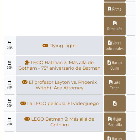
Ritma
Komaleón
Voces
Dying Light
2015
adicionales
LEGO Batman 3: Más allá de
Harley
2014
Gotham - 75º aniversario de Batman
Quinn
El profesor Layton vs. Phoenix
Luke
2014
Wright: Ace Attorney
Triton
La LEGO película: El videojuego
2014
LEGO Batman 3: Más allá de
Mujer
2014
Gotham
Maravilla
Harley