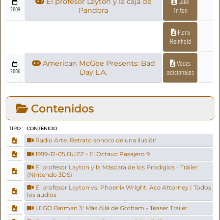
El profesor Layton y la caja de
Luke
2009
Pandora
Triton
Flora
Reinhold
American McGee Presents: Bad
Voces
2006
Day L.A.
adicionales
Contenidos
TIPO
CONTENIDO
Radio Arte. Retrato sonoro de una ilusión
1999-12-05 BUZZ - El Octavo Pasajero 9
El profesor Layton y la Máscara de los Prodigios - Tráiler
(Nintendo 3DS)
El profesor Layton vs. Phoenix Wright: Ace Attorney | Todos
los audios
LEGO Batman 3: Más Allá de Gotham - Teaser Trailer