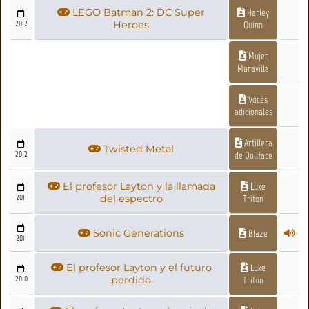
LEGO Batman 2: DC Super
Harley
2012
Heroes
Quinn
Mujer
Maravilla
Voces
adicionales
Artillera
Twisted Metal
2012
de Dollface
El profesor Layton y la llamada
Luke
2011
del espectro
Triton
Sonic Generations
Blaze
2011
El profesor Layton y el futuro
Luke
2010
perdido
Triton