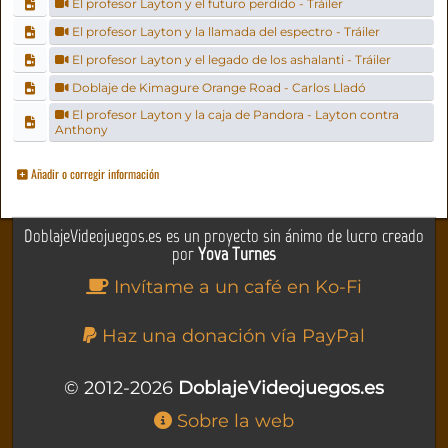
El profesor Layton y el futuro perdido - Tráiler
El profesor Layton y la llamada del espectro - Tráiler
El profesor Layton y el legado de los ashalanti - Tráiler
Doblaje de Kimagure Orange Road - Carlos Lladó
El profesor Layton y la caja de Pandora - Layton contra
Anthony
Añadir o corregir información
DoblajeVideojuegos.es es un proyecto sin ánimo de lucro creado
por
Yova Turnes
Invítame a un café en Ko-Fi
Haz una donación vía PayPal
© 2012-2026
DoblajeVideojuegos.es
Sobre la web