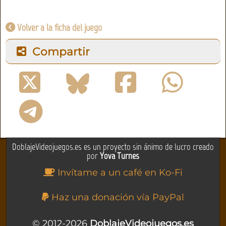
Volver a la ficha del juego
Compartir
DoblajeVideojuegos.es es un proyecto sin ánimo de lucro creado
por
Yova Turnes
Invítame a un café en Ko-Fi
Haz una donación vía PayPal
© 2012-2026
DoblajeVideojuegos.es