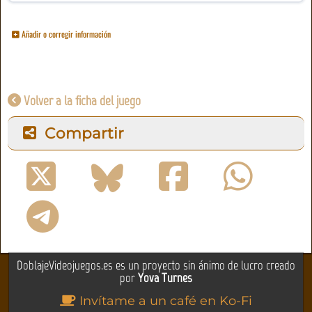
Añadir o corregir información
Volver a la ficha del juego
Compartir
DoblajeVideojuegos.es es un proyecto sin ánimo de lucro creado
por
Yova Turnes
Invítame a un café en Ko-Fi