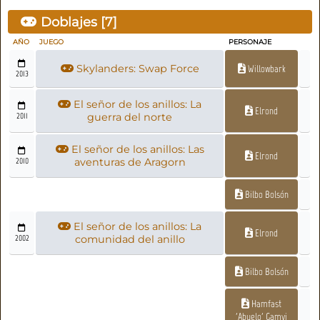
Doblajes [
7
]
AÑO
JUEGO
PERSONAJE
Skylanders: Swap Force
Willowbark
2013
El señor de los anillos: La
Elrond
2011
guerra del norte
El señor de los anillos: Las
Elrond
2010
aventuras de Aragorn
Bilbo Bolsón
El señor de los anillos: La
Elrond
2002
comunidad del anillo
Bilbo Bolsón
Hamfast
'Abuelo' Gamyi