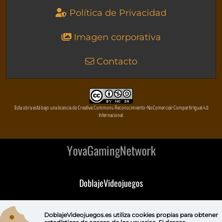
Política de Privacidad
Imagen corporativa
Contacto
Esta obra está bajo una licencia de Creative Commons Reconocimiento-NoComercial-CompartirIgual 4.0
Internacional
YovaGamingNetwork
DoblajeVideojuegos
DeVuego
DoblajeVideojuegos.es utiliza
cookies propias
para obtener