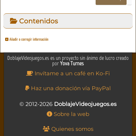
Contenidos
Añadir o corregir información
DoblajeVideojuegos.es es un proyecto sin ánimo de lucro creado
por
Yova Turnes
Invítame a un café en Ko-Fi
Haz una donación vía PayPal
© 2012-2026
DoblajeVideojuegos.es
Sobre la web
Quienes somos