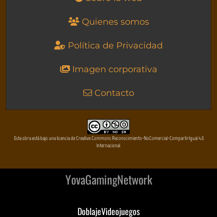
Quienes somos
Política de Privacidad
Imagen corporativa
Contacto
Esta obra está bajo una licencia de Creative Commons Reconocimiento-NoComercial-CompartirIgual 4.0
Internacional
YovaGamingNetwork
DoblajeVideojuegos