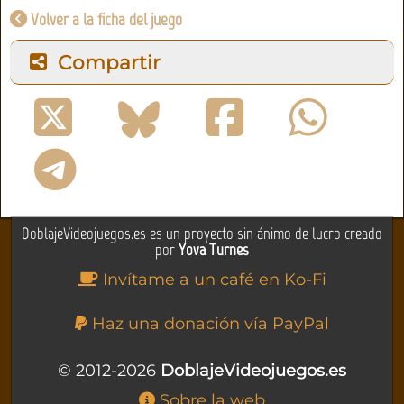
Volver a la ficha del juego
Compartir
DoblajeVideojuegos.es es un proyecto sin ánimo de lucro creado
por
Yova Turnes
Invítame a un café en Ko-Fi
Haz una donación vía PayPal
© 2012-2026
DoblajeVideojuegos.es
Sobre la web