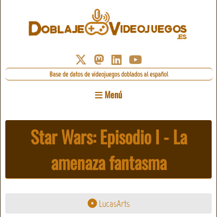
Base de datos de videojuegos doblados al español
Menú
Star Wars: Episodio I - La
amenaza fantasma
LucasArts