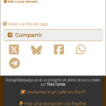
Añadir o corregir información
Volver a la ficha del juego
Compartir
DoblajeVideojuegos.es es un proyecto sin ánimo de lucro creado
por
Yova Turnes
Invítame a un café en Ko-Fi
Haz una donación vía PayPal