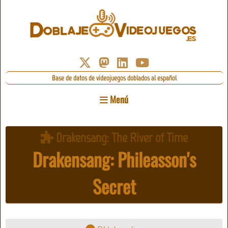
Base de datos de videojuegos doblados al español
Menú
Drakensang: The River of Time
Drakensang: Phileasson's
Secret