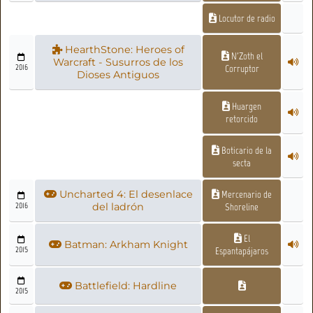
Locutor de radio
HearthStone: Heroes of
N'Zoth el
Warcraft - Susurros de los
2016
Corruptor
Dioses Antiguos
Huargen
retorcido
Boticario de la
secta
Uncharted 4: El desenlace
Mercenario de
2016
del ladrón
Shoreline
El
Batman: Arkham Knight
2015
Espantapájaros
Battlefield: Hardline
2015