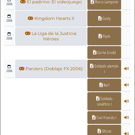
El padrino: El videojuego
Rocco Lampone
2006
Kingdom Hearts II
Goofy
2006
La Liga de la Justicia:
Flash
2006
Héroes
Gorila Grodd
Soldado alemán
Panzers (Doblaje FX 2006)
2006
1
Karl
Soldado
soviético 1
Civil francés 1
Oficial