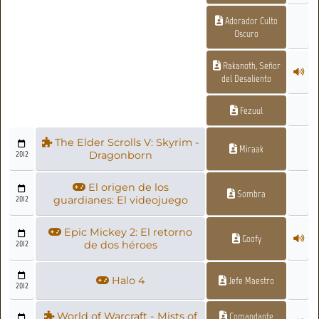
Adorador Culto
Oscuro
Rakanoth, Señor
del Desaliento
Fezuul
The Elder Scrolls V: Skyrim -
Miraak
2012
Dragonborn
El origen de los
Sombra
2012
guardianes: El videojuego
Epic Mickey 2: El retorno
Goofy
2012
de dos héroes
Halo 4
Jefe Maestro
2012
World of Warcraft - Mists of
Comandante