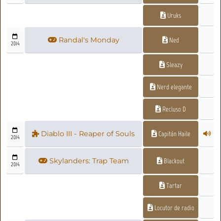
Uruks
Randal's Monday
Ned
2014
Sleazy
Nerd elegante
Recluso D
Diablo III - Reaper of Souls
Capitán Haile
2014
Skylanders: Trap Team
Blackout
2014
Tartar
Locutor de radio