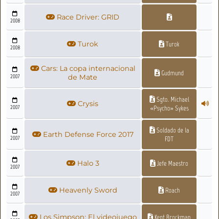
Race Driver: GRID
2008
Turok
Turok
2008
Cars: La copa internacional
Gudmund
2007
de Mate
Sgto. Michael
Crysis
2007
«Psycho» Sykes
Soldado de la
Earth Defense Force 2017
2007
FDT
Halo 3
Jefe Maestro
2007
Heavenly Sword
Roach
2007
Los Simpson: El videojuego
Kent Brockman