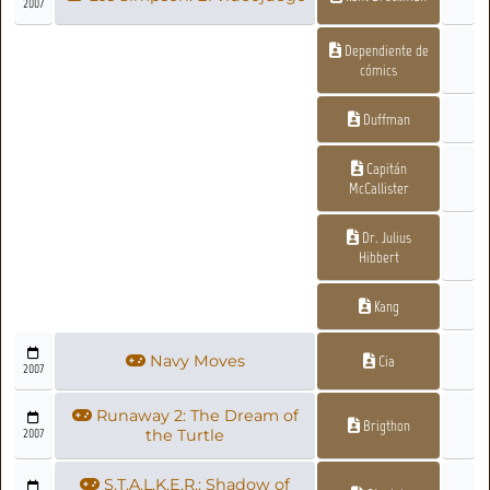
2007
Dependiente de
cómics
Duffman
Capitán
McCallister
Dr. Julius
Hibbert
Kang
Navy Moves
Cia
2007
Runaway 2: The Dream of
Brigthon
2007
the Turtle
S.T.A.L.K.E.R.: Shadow of