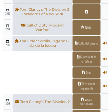
Tom Clancy's The Division 2
2020
- Warlords of New York
Call of Duty: Modern
Nikto
2019
Warfare
The Elder Scrolls: Legends -
Culto del Gusano
2019
Isla de la locura
Guardia de la
Fortaleza
Dyus
Torturador
impaciente
Voces
Tom Clancy's The Division 2
2019
adicionales