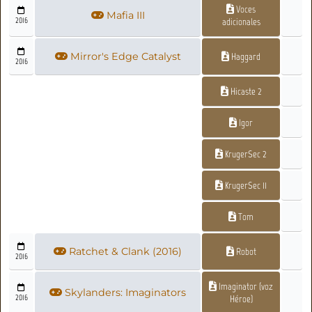
Voces
Mafia III
2016
adicionales
Mirror's Edge Catalyst
Haggard
2016
Hicaste 2
Igor
KrugerSec 2
KrugerSec 11
Tom
Ratchet & Clank (2016)
Robot
2016
Imaginator (voz
Skylanders: Imaginators
2016
Héroe)