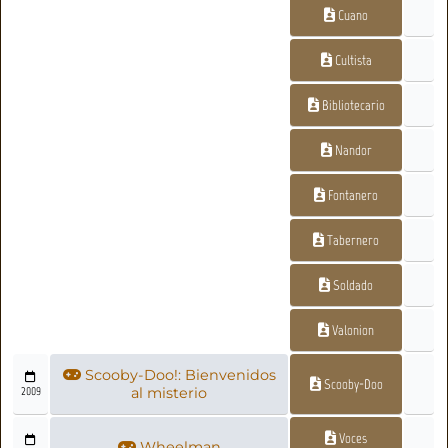
Cuano
Cultista
Bibliotecario
Nandor
Fontanero
Tabernero
Soldado
Valonion
Scooby-Doo!: Bienvenidos
Scooby-Doo
2009
al misterio
Voces
Wheelman