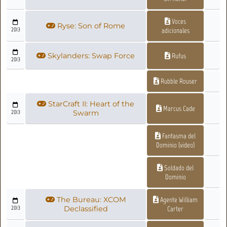
Voces
Ryse: Son of Rome
2013
adicionales
Skylanders: Swap Force
Rufus
2013
Rubble Rouser
StarCraft II: Heart of the
Marcus Cade
2013
Swarm
Fantasma del
Dominio (video)
Soldado del
Dominio
The Bureau: XCOM
Agente William
2013
Declassified
Carter