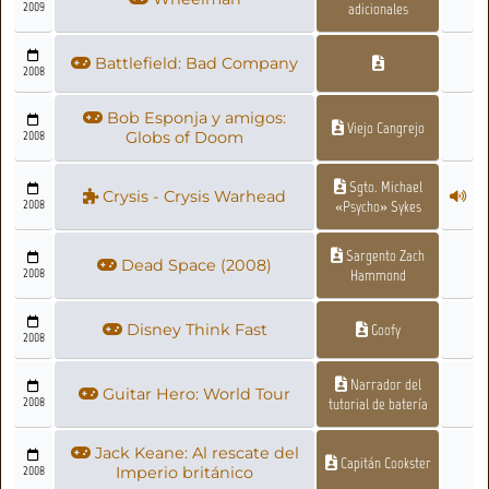
2009
adicionales
Battlefield: Bad Company
2008
Bob Esponja y amigos:
Viejo Cangrejo
2008
Globs of Doom
Sgto. Michael
Crysis - Crysis Warhead
2008
«Psycho» Sykes
Sargento Zach
Dead Space (2008)
2008
Hammond
Disney Think Fast
Goofy
2008
Narrador del
Guitar Hero: World Tour
2008
tutorial de batería
Jack Keane: Al rescate del
Capitán Cookster
2008
Imperio británico