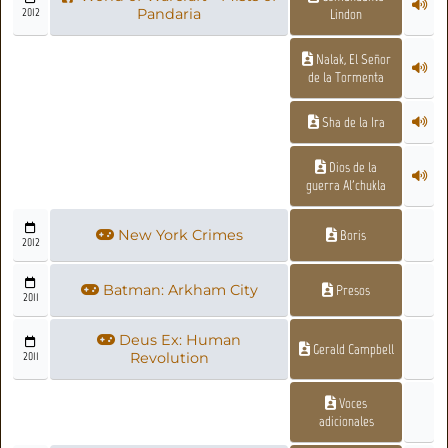
2012
Pandaria
Lindon
Nalak, El Señor
de la Tormenta
Sha de la Ira
Dios de la
guerra Al'chukla
New York Crimes
Boris
2012
Batman: Arkham City
Presos
2011
Deus Ex: Human
Gerald Campbell
2011
Revolution
Voces
adicionales