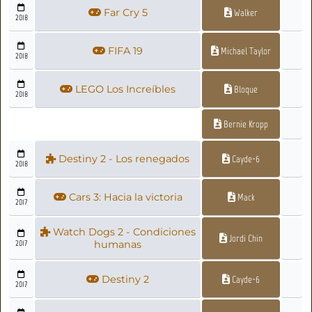
Far Cry 5
Walker
2018
FIFA 19
Michael Taylor
2018
LEGO Los Increíbles
Bloque
2018
Bernie Kropp
Destiny 2 - Los renegados
Cayde-6
2018
Cars 3: Hacia la victoria
Mack
2017
Watch Dogs 2 - Condiciones
Jordi Chin
2017
humanas
Destiny 2
Cayde-6
2017