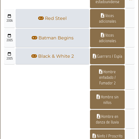
estadounidense
Voces
Red Steel
2006
adicionales
Voces
Batman Begins
2005
adicionales
Black & White 2
Guerrero / Espía
2005
Hombre
enfadado /
Fumador 2
Hombre sin
niños
Hombre en
danza de lluvia
Ninfo / Proscrito