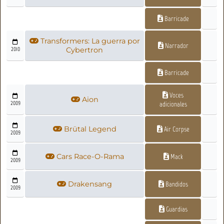
Barricade
Transformers: La guerra por
Narrador
2010
Cybertron
Barricade
Voces
Aion
2009
adicionales
Brütal Legend
Air Corpse
2009
Cars Race-O-Rama
Mack
2009
Drakensang
Bandidos
2009
Guardias