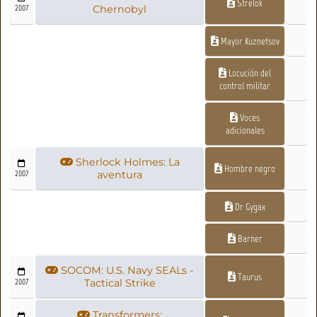
Strelok
2007
Chernobyl
Mayor Kuznetsov
Locución del
control militar
Voces
adicionales
Sherlock Holmes: La
Hombre negro
2007
aventura
Dr Gygax
Barner
SOCOM: U.S. Navy SEALs -
Taurus
2007
Tactical Strike
Transformers: