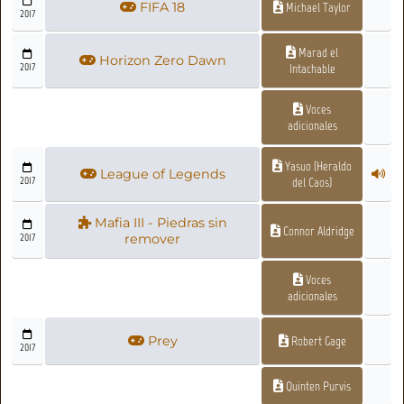
FIFA 18
Michael Taylor
2017
Marad el
Horizon Zero Dawn
2017
Intachable
Voces
adicionales
Yasuo (Heraldo
League of Legends
2017
del Caos)
Mafia III - Piedras sin
Connor Aldridge
2017
remover
Voces
adicionales
Prey
Robert Gage
2017
Quinten Purvis