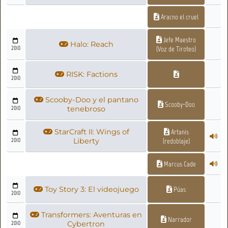
Aracno el cruel
Jefe Maestro
Halo: Reach
2010
(Voz de Tiroteo)
RISK: Factions
2010
Scooby-Doo y el pantano
Scooby-Doo
2010
tenebroso
StarCraft II: Wings of
Artanis
2010
Liberty
(redoblaje)
Marcus Cade
Toy Story 3: El videojuego
Púas
2010
Transformers: Aventuras en
Narrador
2010
Cybertron