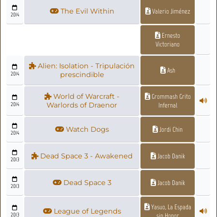
The Evil Within
Valerio Jiménez
2014
Ernesto
Victoriano
Alien: Isolation - Tripulación
Ash
2014
prescindible
World of Warcraft -
Grommash Grito
2014
Warlords of Draenor
Infernal
Watch Dogs
Jordi Chin
2014
Dead Space 3 - Awakened
Jacob Danik
2013
Dead Space 3
Jacob Danik
2013
Yasuo, La Espada
League of Legends
2013
sin Honor