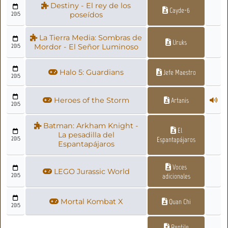
Destiny - El rey de los
Cayde-6
2015
poseídos
La Tierra Media: Sombras de
Uruks
2015
Mordor - El Señor Luminoso
Halo 5: Guardians
Jefe Maestro
2015
Heroes of the Storm
Artanis
2015
Batman: Arkham Knight -
El
La pesadilla del
2015
Espantapájaros
Espantapájaros
Voces
LEGO Jurassic World
2015
adicionales
Mortal Kombat X
Quan Chi
2015
Reptile