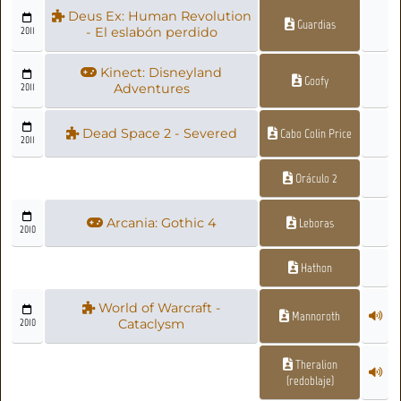
Deus Ex: Human Revolution
Guardias
2011
- El eslabón perdido
Kinect: Disneyland
Goofy
2011
Adventures
Dead Space 2 - Severed
Cabo Colin Price
2011
Oráculo 2
Arcania: Gothic 4
Leboras
2010
Hathon
World of Warcraft -
Mannoroth
2010
Cataclysm
Theralion
(redoblaje)