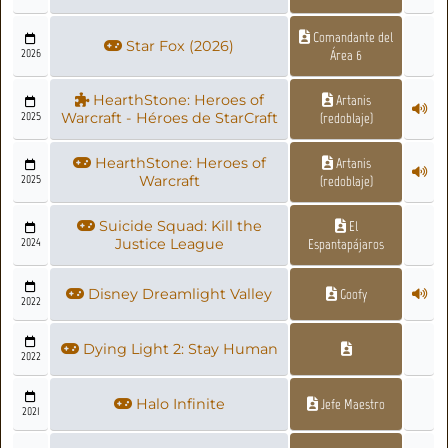
Comandante del
Star Fox (2026)
2026
Área 6
HearthStone: Heroes of
Artanis
2025
Warcraft - Héroes de StarCraft
(redoblaje)
HearthStone: Heroes of
Artanis
2025
Warcraft
(redoblaje)
Suicide Squad: Kill the
El
2024
Justice League
Espantapájaros
Disney Dreamlight Valley
Goofy
2022
Dying Light 2: Stay Human
2022
Halo Infinite
Jefe Maestro
2021