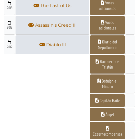
Voces
The Last of Us
2013
adicionales
Voces
Assassin's Creed III
2012
adicionales
Diario del
Diablo III
2012
Sepulturero
Barquero de
Tristán
Botulph el
Minero
Capitán Haile
Ángel
Cazarrecompensas