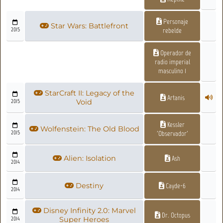
Personaje
Star Wars: Battlefront
2015
rebelde
Operador de
radio imperial
masculino 1
StarCraft II: Legacy of the
Artanis
2015
Void
Kessler
Wolfenstein: The Old Blood
2015
'Observador'
Alien: Isolation
Ash
2014
Destiny
Cayde-6
2014
Disney Infinity 2.0: Marvel
Dr. Octopus
2014
Super Heroes