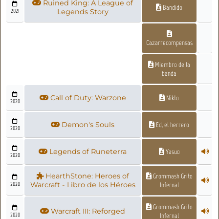
Ruined King: A League of
Bandido
2021
Legends Story
Cazarrecompensas
Miembro de la
banda
Call of Duty: Warzone
Nikto
2020
Demon's Souls
Ed, el herrero
2020
Legends of Runeterra
Yasuo
2020
HearthStone: Heroes of
Grommash Grito
2020
Warcraft - Libro de los Héroes
Infernal
Grommash Grito
Warcraft III: Reforged
2020
Infernal