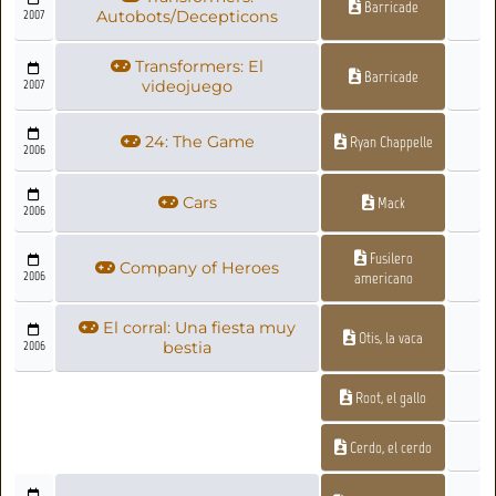
Barricade
2007
Autobots/Decepticons
Transformers: El
Barricade
2007
videojuego
24: The Game
Ryan Chappelle
2006
Cars
Mack
2006
Fusilero
Company of Heroes
2006
americano
El corral: Una fiesta muy
Otis, la vaca
2006
bestia
Root, el gallo
Cerdo, el cerdo