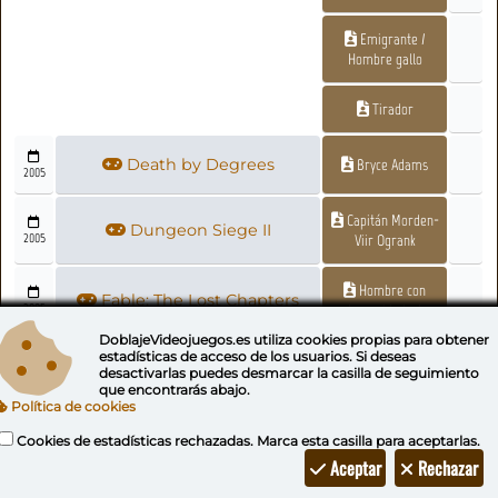
Emigrante /
Hombre gallo
Tirador
Death by Degrees
Bryce Adams
2005
Capitán Morden-
Dungeon Siege II
2005
Viir Ogrank
Hombre con
Fable: The Lost Chapters
2005
'necesidades'
DoblajeVideojuegos.es utiliza
cookies propias
para obtener
estadísticas de acceso de los usuarios. Si deseas
Jak X
Sig
desactivarlas puedes
desmarcar la casilla de seguimiento
2005
que encontrarás abajo.
Política de cookies
Kao the Kangaroo: Round 2
Pulpo
2005
Cookies de estadísticas rechazadas. Marca esta casilla para aceptarlas.
Aceptar
Rechazar
Kingdom Under Fire:
Ebbard