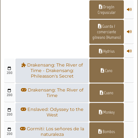
Dragón
Crepuscular
Guarda /
comerciante
gilneano (Humano)
Hydrius
Drakensang: The River of
Time - Drakensang:
Cano
2010
Phileasson's Secret
Drakensang: The River of
Cuano
2010
Time
Enslaved: Odyssey to the
Monkey
2010
West
Gormiti: Los señores de la
Bombos
2010
naturaleza