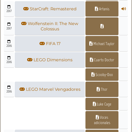
StarCraft: Remastered
Artanis
2017
Wolfenstein II: The New
2017
Colossus
FIFA 17
Michael Taylor
2016
LEGO Dimensions
Cuarto Doctor
2016
Scooby-Doo
LEGO Marvel Vengadores
Thor
2016
Luke Cage
Voces
adicionales