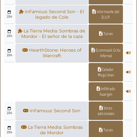
inFamous: Second Son - El
Informante del
2014
legado de Cole
D.U.P.
La Tierra Media: Sombras de
Torvin
2014
Mordor - El señor de la caza
HearthStone: Heroes of
Grommash Grito
2014
Warcraft
Infernal
Celador
Mogu'shan
Infiltrado
huargen
Voces
inFamous: Second Son
2014
adicionales
La Tierra Media: Sombras
Torvin
2014
de Mordor