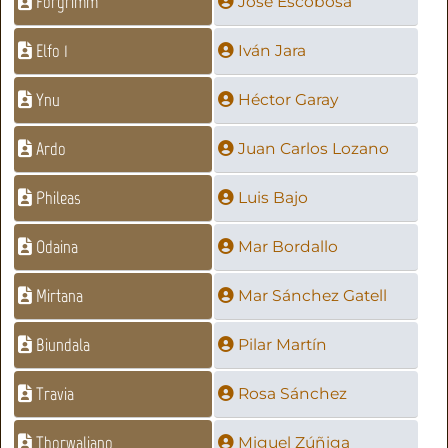
Forgrimm
José Escobosa
Elfo 1
Iván Jara
Ynu
Héctor Garay
Ardo
Juan Carlos Lozano
Phileas
Luis Bajo
Odaina
Mar Bordallo
Mirtana
Mar Sánchez Gatell
Biundala
Pilar Martín
Travia
Rosa Sánchez
Thorwaliano
Miguel Zúñiga