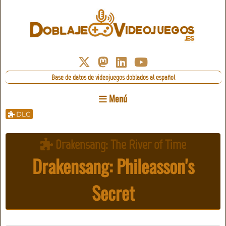
Base de datos de videojuegos doblados al español
Menú
DLC
Drakensang: The River of Time
Drakensang: Phileasson's
Secret