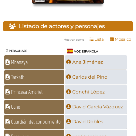
Listado de actores y personajes
Lista
Mosaico
Mostrar como
PERSONAJE
VOZ ESPAÑOLA
Mhanaya
Ana Jiménez
Tarkath
Carlos del Pino
Princesa Amariel
Conchi López
Cano
David García Vázquez
Guardián del conocimiento
David Robles