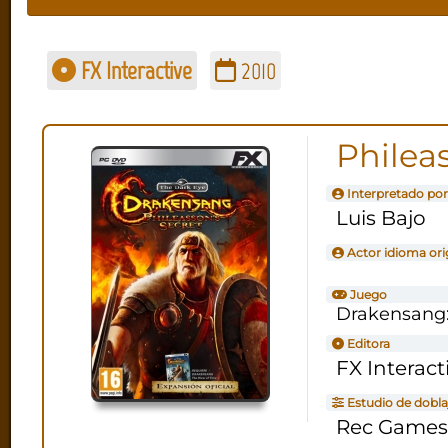
FX Interactive
2010
Philea
Interpretado por
Luis Bajo
Actor idioma ori
Juego
Drakensang:
Editora
FX Interact
Estudio de dobla
Rec Games