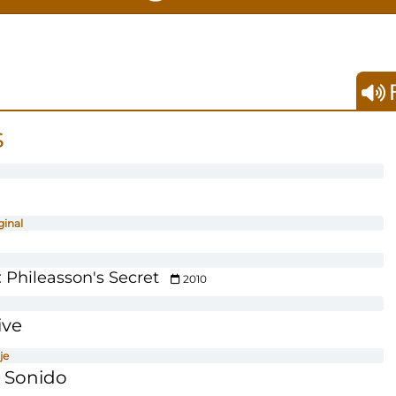
F
s
ginal
 Phileasson's Secret
2010
ive
je
 Sonido