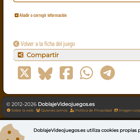
Añadir o corregir información
Volver a la ficha del juego
Compartir
© 2012-2026
DoblajeVideojuegos.es
Sobre la web
Quienes somos
Política de Privacidad
Imagen corp
DoblajeVideojuegos.es utiliza
cookies propias
p