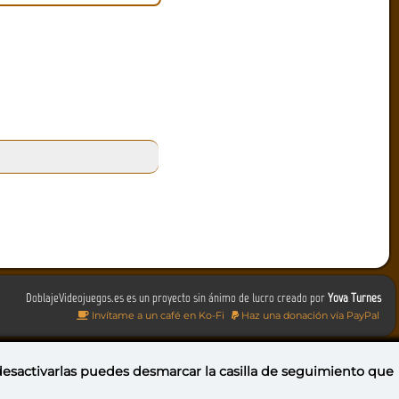
DoblajeVideojuegos.es es un proyecto sin ánimo de lucro creado por
Yova Turnes
Invítame a un café en Ko-Fi
Haz una donación vía PayPal
 desactivarlas puedes
desmarcar la casilla de seguimiento
que