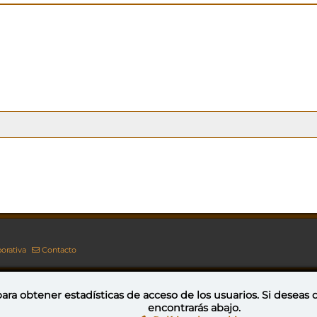
orativa
Contacto
ara obtener estadísticas de acceso de los usuarios. Si deseas
encontrarás abajo.
Esta obra está bajo una licencia de Creative Commons Reconocimiento-NoComercial-CompartirIgual 4.0 Internacional