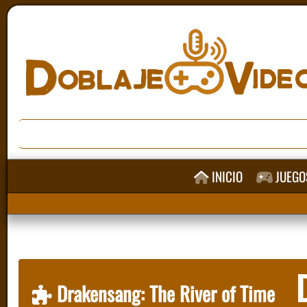
INICIO
JUEGO
D
Drakensang: The River of Time