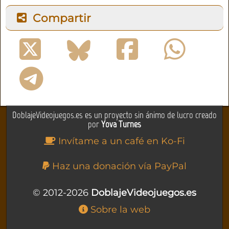
Compartir
DoblajeVideojuegos.es es un proyecto sin ánimo de lucro creado
por
Yova Turnes
Invítame a un café en Ko-Fi
Haz una donación vía PayPal
© 2012-2026
DoblajeVideojuegos.es
Sobre la web