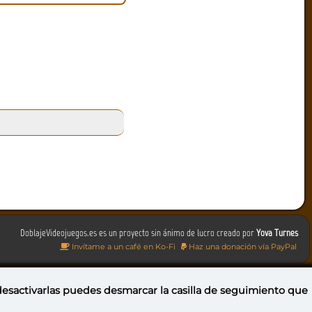
DoblajeVideojuegos.es es un proyecto sin ánimo de lucro creado por
Yova Turnes
Invítame a un café en Ko-Fi
Haz una donación vía PayPal
 desactivarlas puedes
desmarcar la casilla de seguimiento
que