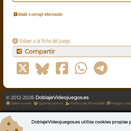
Añadir o corregir información
Volver a la ficha del juego
Compartir
© 2012-2026
DoblajeVideojuegos.es
Sobre la web
Quienes somos
Política de Privacidad
Imagen corp
DoblajeVideojuegos.es utiliza
cookies propias
p