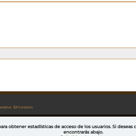
orativa
Contacto
ara obtener estadísticas de acceso de los usuarios. Si deseas
encontrarás abajo.
Esta obra está bajo una licencia de Creative Commons Reconocimiento-NoComercial-CompartirIgual 4.0 Internacional