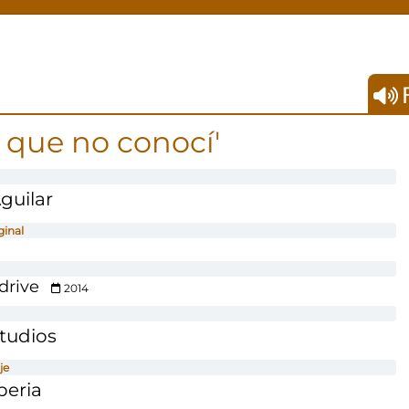
F
l que no conocí'
guilar
ginal
drive
2014
Studios
je
beria