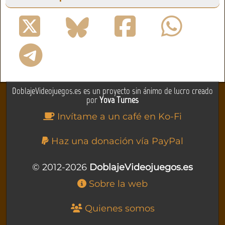
DoblajeVideojuegos.es es un proyecto sin ánimo de lucro creado
por
Yova Turnes
Invítame a un café en Ko-Fi
Haz una donación vía PayPal
© 2012-2026
DoblajeVideojuegos.es
Sobre la web
Quienes somos