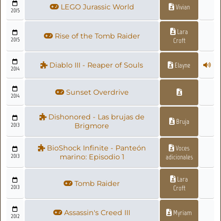
LEGO Jurassic World
Vivian
2015
Lara
Rise of the Tomb Raider
2015
Croft
Diablo III - Reaper of Souls
Elayne
2014
Sunset Overdrive
2014
Dishonored - Las brujas de
Bruja
2013
Brigmore
BioShock Infinite - Panteón
Voces
2013
marino: Episodio 1
adicionales
Lara
Tomb Raider
2013
Croft
Assassin's Creed III
Myriam
2012