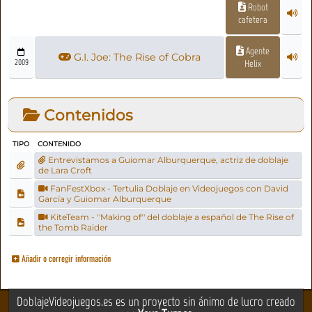
Robot
cafetera
Agente
G.I. Joe: The Rise of Cobra
2009
Helix
Contenidos
TIPO
CONTENIDO
Entrevistamos a Guiomar Alburquerque, actriz de doblaje
de Lara Croft
FanFestXbox - Tertulia Doblaje en Videojuegos con David
García y Guiomar Alburquerque
KiteTeam - ''Making of'' del doblaje a español de The Rise of
the Tomb Raider
Añadir o corregir información
DoblajeVideojuegos.es es un proyecto sin ánimo de lucro creado