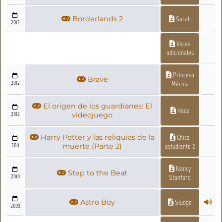
Borderlands 2
Sarah
2012
Voces
adicionales
Princesa
Brave
2012
Mérida
El origen de los guardianes: El
Hada
2012
videojuego
Harry Potter y las reliquias de la
Chica
2011
muerte (Parte 2)
estudiante 2
Nancy
Step to the Beat
2010
Stanford
Astro Boy
Sludge
2009