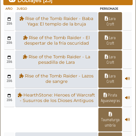
Doblajes [
23
]
AÑO
JUEGO
PERSONAJE
Rise of the Tomb Raider - Baba
Lara
2016
Yaga: El templo de la bruja
Croft
Rise of the Tomb Raider - El
Lara
2016
despertar de la fría oscuridad
Croft
Rise of the Tomb Raider - La
Lara
2016
pesadilla de Lara
Croft
Rise of the Tomb Raider - Lazos
Lara
2016
de sangre
Croft
HearthStone: Heroes of Warcraft
Pirata
2016
- Susurros de los Dioses Antiguos
Aguasnegras
Taumaturga
umbría