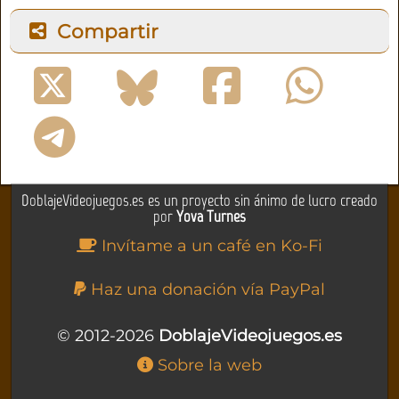
Compartir
DoblajeVideojuegos.es es un proyecto sin ánimo de lucro creado
por
Yova Turnes
Invítame a un café en Ko-Fi
Haz una donación vía PayPal
© 2012-2026
DoblajeVideojuegos.es
Sobre la web