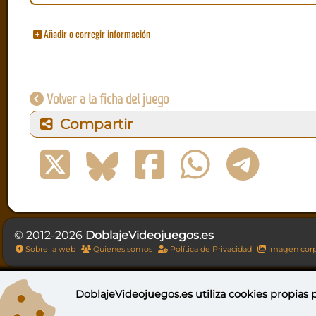
Añadir o corregir información
Volver a la ficha del juego
Compartir
© 2012-2026
DoblajeVideojuegos.es
Sobre la web
Quienes somos
Política de Privacidad
Imagen corp
DoblajeVideojuegos.es utiliza
cookies propias
p