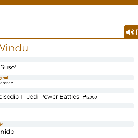
F
Windu
'Suso'
ginal
hardson
pisodio I - Jedi Power Battles
2000
je
onido