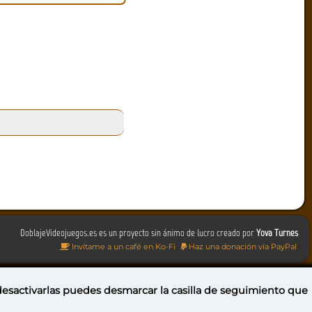
DoblajeVideojuegos.es es un proyecto sin ánimo de lucro creado por
Yova Turnes
Invítame a un café en Ko-Fi
Haz una donación vía PayPal
 desactivarlas puedes
desmarcar la casilla de seguimiento
que