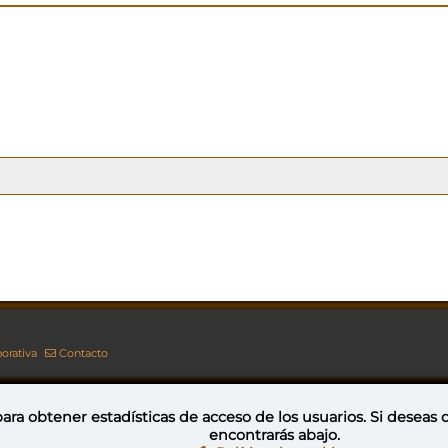
orativa
Contacto
ara obtener estadísticas de acceso de los usuarios. Si deseas
encontrarás abajo.
Esta obra está bajo una licencia de Creative Commons Reconocimiento-NoComercial-CompartirIgual 4.0 Internacional