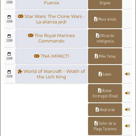
2008
Fuerza
Organa
Star Wars: The Clone Wars -
Mace Windu
2008
La alianza jedi
The Royal Marines
Oficial de
2008
Commando
inteligencia
TNA iMPACT!
Mike Tenay
2008
World of Warcraft - Wrath of
Loken
2008
the Lich King
Bolvar
Fordragón (Final)
Anub'arak
Señor de la
Plaga Tyrannus