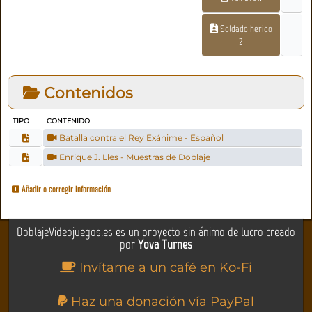
Soldado herido
2
Contenidos
TIPO
CONTENIDO
Batalla contra el Rey Exánime - Español
Enrique J. Lles - Muestras de Doblaje
Añadir o corregir información
DoblajeVideojuegos.es es un proyecto sin ánimo de lucro creado
por
Yova Turnes
Invítame a un café en Ko-Fi
Haz una donación vía PayPal