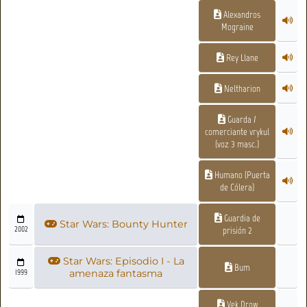
Alexandros
Mograine
Rey Llane
Neltharion
Guarda /
comerciante vrykul
(voz 3 masc.)
Humano (Puerta
de Cólera)
Guardia de
Star Wars: Bounty Hunter
2002
prisión 2
Star Wars: Episodio I - La
Bum
1999
amenaza fantasma
Vek Drow