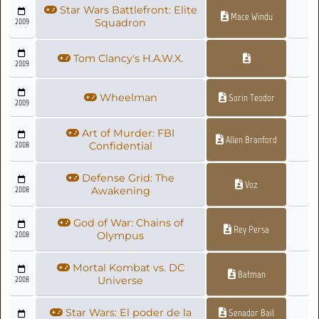
Star Wars Battlefront: Elite
Mace Windu
2009
Squadron
Tom Clancy's H.A.W.X.
2009
Wheelman
Sorin Teodor
2009
Art of Murder: FBI
Allen Branford
2008
Confidential
Defense Grid: The
Voz
2008
Awakening
God of War: Chains of
Rey Persa
2008
Olympus
Mortal Kombat vs. DC
Batman
2008
Universe
Star Wars: El poder de la
Senador Bail