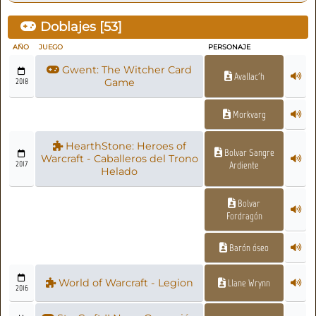
Doblajes [
53
]
AÑO
JUEGO
PERSONAJE
Gwent: The Witcher Card
Avallac'h
2018
Game
Morkvarg
HearthStone: Heroes of
Bolvar Sangre
Warcraft - Caballeros del Trono
2017
Ardiente
Helado
Bolvar
Fordragón
Barón óseo
World of Warcraft - Legion
Llane Wrynn
2016