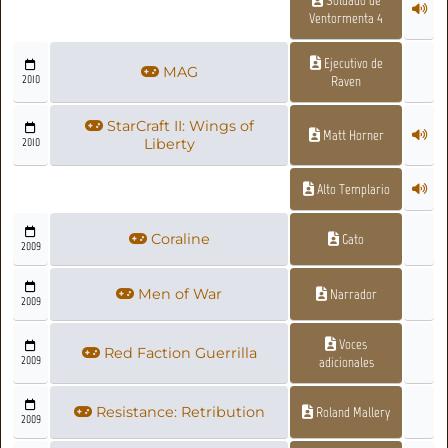
Ventormenta 4
Ejecutivo de
MAG
2010
Raven
StarCraft II: Wings of
Matt Horner
2010
Liberty
Alto Templario
Coraline
Gato
2009
Men of War
Narrador
2009
Voces
Red Faction Guerrilla
2009
adicionales
Resistance: Retribution
Roland Mallery
2009