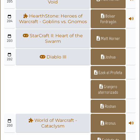
2015
Void
HearthStone: Heroes of
Bolvar
2014
Warcraft - Goblins vs. Gnomos
Fordragón
StarCraft II: Heart of the
Matt Horner
2013
Swarm
Diablo III
Joshua
2012
Ezek el Profeta
Granjero
aterrorizado
Roshan
World of Warcraft -
Aronus
2010
Cataclysm
Soldado de