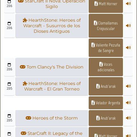
StarCraft II Nova: Operación
Matt Horner
2016
Sigilo
HearthStone: Heroes of
Clamallamas
Warcraft - Susurros de los
2016
Crepuscular
Dioses Antiguos
Valiente Pezuña
de Sangre
Voces
Tom Clancy's The Division
2016
adicionales
HearthStone: Heroes of
Anub'arak
2015
Warcraft - El Gran Torneo
Velador Argenta
Heroes of the Storm
Anub'arak
2015
StarCraft II: Legacy of the
Matt Horner