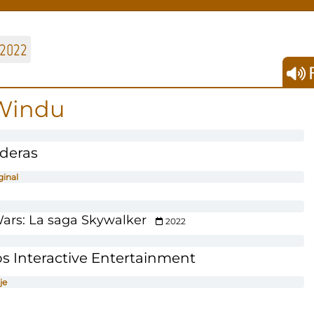
2022
F
Windu
aderas
ginal
ars: La saga Skywalker
2022
s Interactive Entertainment
je