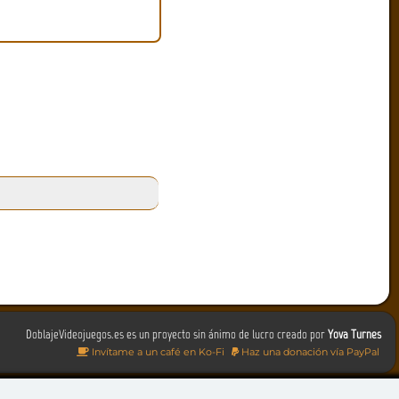
DoblajeVideojuegos.es es un proyecto sin ánimo de lucro creado por
Yova Turnes
Invítame a un café en Ko-Fi
Haz una donación vía PayPal