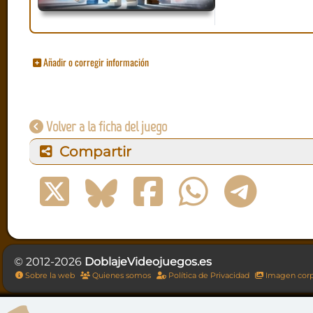
Añadir o corregir información
Volver a la ficha del juego
Compartir
© 2012-2026
DoblajeVideojuegos.es
Sobre la web
Quienes somos
Política de Privacidad
Imagen corp