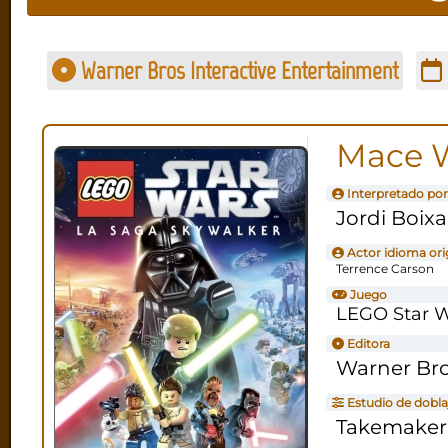
Warner Bros Interactive Entertainment
Mace 
Interpretado por
Jordi Boix
Actor idioma ori
Terrence Carson
Juego
LEGO Star W
Editora
Warner Bro
Estudio de dobla
Takemaker