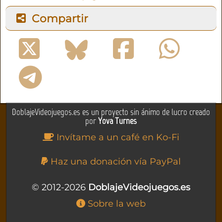
Compartir
DoblajeVideojuegos.es es un proyecto sin ánimo de lucro creado
por
Yova Turnes
Invítame a un café en Ko-Fi
Haz una donación vía PayPal
© 2012-2026
DoblajeVideojuegos.es
Sobre la web