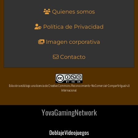
Quienes somos
Política de Privacidad
Imagen corporativa
Contacto
Esta obra está bajo una licencia de Creative Commons Reconocimiento-NoComercial-CompartirIgual 4.0
Internacional
YovaGamingNetwork
DoblajeVideojuegos