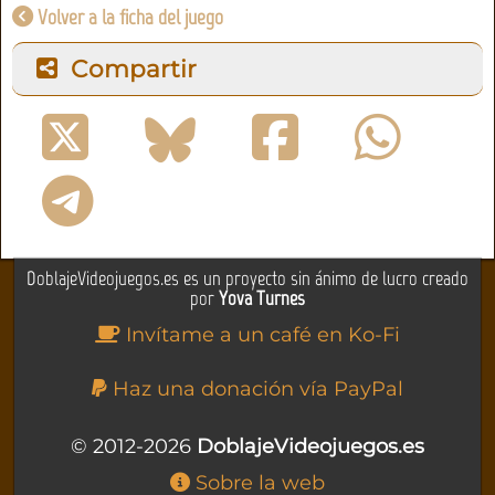
Volver a la ficha del juego
Compartir
DoblajeVideojuegos.es es un proyecto sin ánimo de lucro creado
por
Yova Turnes
Invítame a un café en Ko-Fi
Haz una donación vía PayPal
© 2012-2026
DoblajeVideojuegos.es
Sobre la web